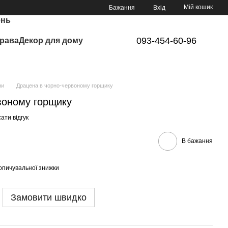
Мій кошик
Бажання
Вхід
ень
093-454-60-96
рава
Декор для дому
ни
Драцена в чорно-червоному горщику
воному горщику
ати відгук
В бажання
опичувальної знижки
Замовити швидко