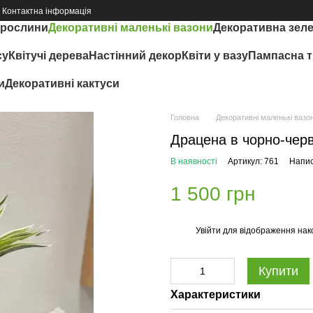
Контактна інформація
 рослини
Декоративні маленькі вазони
Декоративна зел
су
Квітучі дерева
Настінний декор
Квіти у вазу
Пампасна т
и
Декоративні кактуси
Головна
Декоративні маленькі вазо
Драцена в чорно-чер
В наявності
Артикул: 761
Напис
1 500 грн
Увійти
для відображення нак
%
Купити
Характеристики