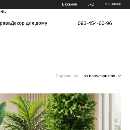
Мій кошик
Бажання
Вхід
ень
093-454-60-96
рава
Декор для дому
Сортування:
за популярністю