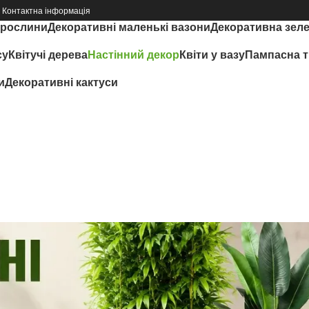
Контактна інформація
 рослини
Декоративні маленькі вазони
Декоративна зел
су
Квітучі дерева
Настінний декор
Квіти у вазу
Пампасна т
и
Декоративні кактуси