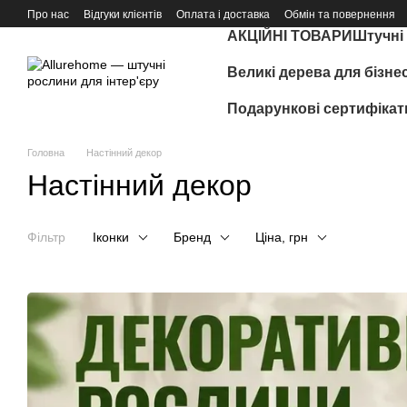
Перейти до основного контенту
Про нас
Відгуки клієнтів
Оплата і доставка
Обмін та повернення
АКЦІЙНІ ТОВАРИ
Штучні
Великі дерева для бізне
Подарункові сертифікат
Головна
Настінний декор
Настінний декор
Фільтр
Іконки
Бренд
Ціна, грн