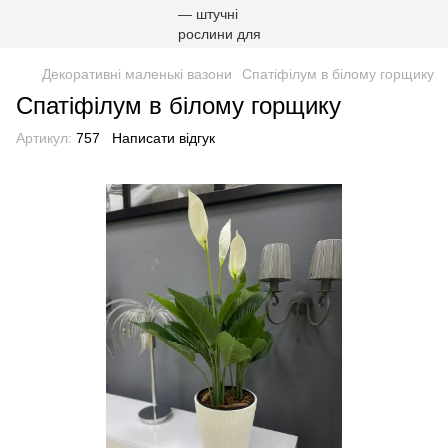
Декоративні маленькі вазони
Спатіфілум в білому горщику
Спатіфілум в білому горщику
Артикул:
757
Написати відгук