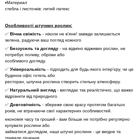
▪️Материал
стебла і листочків: литий латекс
Особливості штучних рослин:
✅
Вічна свіжість
- ніколи не в'яне! завжди залишається
зелена, радуючи ваш погляд кожного
✅
Беззусиль та догляду
- на відміно відживих рослин, не
потребує поливу, обрізки або
особливого догляду.
✅
Універсальність
- підходить для будь-якого інтер'єру, чи це
будинок офіс готель або
ресторан, шлучна рослина створить стильну атмосферу.
✅
Натуральний вигляд
- виглядає так реалістично, що важко
відрізнити від природного.
✅
Довговічність
- збереже свою красу протягом багатьох
років, не втрачаючи свої характерних особливостей.
економія часу та грошей - вам більше не потрібно регулярно
кулувати рослини або
займатися доглядом, наші штучні рослини - це вигдне та
тривале рішення.