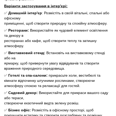
Варіанти застосування в інтер'єрі:
✅
Домашній інтер'єр
: Розмістіть в своїй вітальні, спальні або
офісному
приміщенні, щоб створити природну та спокійну атмосферу.
✅
Ресторани:
Використайте як чудовий елемент освітлення
та декору в
ресторанах або кафе, щоб створити теплу та затишну
атмосферу.
✅
Виставковий стенд:
Встановіть на виставковому стенді
або на
ярмарку, щоб привернути увагу відвідувачів та створити
враження природного середовища.
✅
Готелі та спа-салони:
прикрасьте холи, вестибюлі та
кімнати відпочинку штучними рослинами, створюючи
атмосферу спокою та релаксації для гостей.
✅
Садовий декор:
Використайте для прикраси вашого саду
або тераси,
створюючи екзотичний видта зелену розкіш.
✅
Бізнес офіс:
Розмістіть в офісному просторі, щоб
покращити естетику та створити розслаблену та розкішну