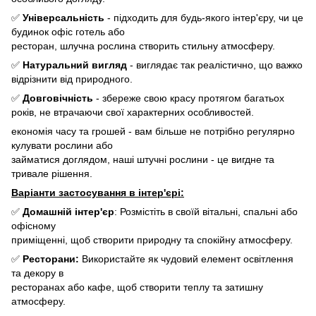
✅
Універсальність
- підходить для будь-якого інтер'єру, чи це
будинок офіс готель або
ресторан, шлучна рослина створить стильну атмосферу.
✅
Натуральний вигляд
- виглядає так реалістично, що важко
відрізнити від природного.
✅
Довговічність
- збереже свою красу протягом багатьох
років, не втрачаючи свої характерних особливостей.
економія часу та грошей - вам більше не потрібно регулярно
кулувати рослини або
займатися доглядом, наші штучні рослини - це вигдне та
тривале рішення.
Варіанти застосування в інтер'єрі:
✅
Домашній інтер'єр
: Розмістіть в своїй вітальні, спальні або
офісному
приміщенні, щоб створити природну та спокійну атмосферу.
✅
Ресторани:
Використайте як чудовий елемент освітлення
та декору в
ресторанах або кафе, щоб створити теплу та затишну
атмосферу.