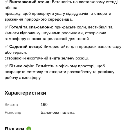
✅
Виставковий стенд:
Встановіть на виставковому стенді
або на
ярмарку, щоб привернути увагу відвідувачів та створити
враження природного середовища.
✅
Готелі та спа-салони:
прикрасьте холи, вестибюлі та
кімнати відпочинку штучними рослинами, створюючи
атмосферу спокою та релаксації для гостей.
✅
Садовий декор:
Використайте для прикраси вашого саду
або тераси,
створюючи екзотичний видта зелену розкіш.
✅
Бізнес офіс:
Розмістіть в офісному просторі, щоб
покращити естетику та створити розслаблену та розкішну
робочу атмосферу.
Характеристики
Висота
160
Різновид
Бананова пальма
Відгуки
3