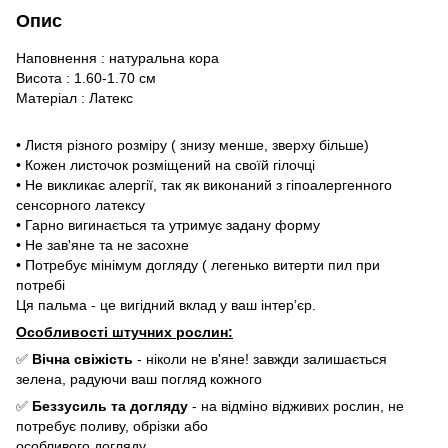
Опис
Наповнення : натуральна кора
Висота : 1.60-1.70 см
Матеріал : Латекс
• Листя різного розміру ( знизу менше, зверху більше)
• Кожен листочок розміщений на своїй гілочці
• Не викликає алергії, так як виконаний з гіпоалергенного
сенсорного латексу
• Гарно вигинається та утримує задану форму
• Не зав'яне та не засохне
• Потребує мінімум догляду ( легенько витерти пил при
потребі
Ця пальма - це вигідний вклад у ваш інтерʼєр.
Особливості штучних рослин:
✅
Вічна свіжість
- ніколи не в'яне! завжди залишається
зелена, радуючи ваш погляд кожного
✅
Беззусиль та догляду
- на відміно відживих рослин, не
потребує поливу, обрізки або
особливого догляду.