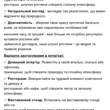
ресторан, шлучна рослина створить стильну атмосферу.
✅
Натуральний вигляд
- виглядає так реалістично, що важко
відрізнити від природного.
✅
Довговічність
- збереже свою красу протягом багатьох
років, не втрачаючи свої характерних особливостей.
економія часу та грошей - вам більше не потрібно регулярно
кулувати рослини або
займатися доглядом, наші штучні рослини - це вигдне та
тривале рішення.
Варіанти застосування в інтер'єрі:
✅
Домашній інтер'єр
: Розмістіть в своїй вітальні, спальні або
офісному
приміщенні, щоб створити природну та спокійну атмосферу.
✅
Ресторани:
Використайте як чудовий елемент освітлення
та декору в
ресторанах або кафе, щоб створити теплу та затишну
атмосферу.
✅
Виставковий стенд:
Встановіть на виставковому стенді
або на
ярмарку, щоб привернути увагу відвідувачів та створити