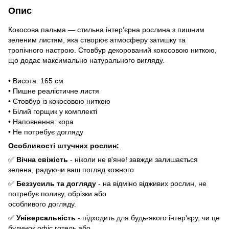
Опис
Кокосова пальма — стильна інтер’єрна рослина з пишним
зеленим листям, яка створює атмосферу затишку та
тропічного настрою. Стовбур декорований кокосовою ниткою,
що додає максимально натурального вигляду.
• Висота: 165 см
• Пишне реалістичне листя
• Стовбур із кокосовою ниткою
• Білий горщик у комплекті
• Наповнення: кора
• Не потребує догляду
Особливості штучних рослин:
✅
Вічна свіжість
- ніколи не в'яне! завжди залишається
зелена, радуючи ваш погляд кожного
✅
Беззусиль та догляду
- на відміно відживих рослин, не
потребує поливу, обрізки або
особливого догляду.
✅
Універсальність
- підходить для будь-якого інтер'єру, чи це
будинок офіс готель або