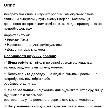
Опис
Декоративна стіна із штучних рослин Заміокулькас стане
стильним акцентом у будь-якому інтер’єрі. Композиція
доповнена декоративним камінням, виглядає природно та не
потребує догляду.
Характеристики:
• Висота: 70см
• Наповнення: штучні заміокулькаси
• Декор: натуральна кора
Особливості штучних рослин:
✅
Вічна свіжість
- ніколи не в'яне! завжди залишається
зелена, радуючи ваш погляд кожного
✅
Беззусиль та догляду
- на відміно відживих рослин, не
потребує поливу, обрізки або
особливого догляду.
✅
Універсальність
- підходить для будь-якого інтер'єру, чи це
будинок офіс готель або
ресторан, шлучна рослина створить стильну атмосферу.
✅
Натуральний вигляд
- виглядає так реалістично, що важко