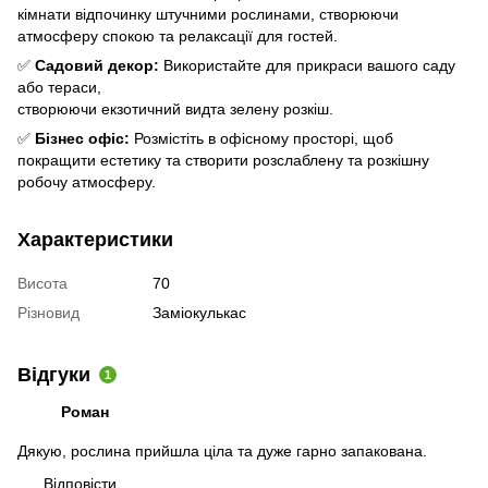
кімнати відпочинку штучними рослинами, створюючи
атмосферу спокою та релаксації для гостей.
✅
Садовий декор:
Використайте для прикраси вашого саду
або тераси,
створюючи екзотичний видта зелену розкіш.
✅
Бізнес офіс:
Розмістіть в офісному просторі, щоб
покращити естетику та створити розслаблену та розкішну
робочу атмосферу.
Характеристики
Висота
70
Різновид
Заміокулькас
Відгуки
1
Роман
Дякую, рослина прийшла ціла та дуже гарно запакована.
Відповісти