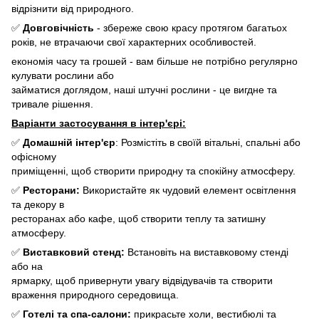
відрізнити від природного.
✅
Довговічність
- збереже свою красу протягом багатьох
років, не втрачаючи свої характерних особливостей.
економія часу та грошей - вам більше не потрібно регулярно
кулувати рослини або
займатися доглядом, наші штучні рослини - це вигдне та
тривале рішення.
Варіанти застосування в інтер'єрі:
✅
Домашній інтер'єр
: Розмістіть в своїй вітальні, спальні або
офісному
приміщенні, щоб створити природну та спокійну атмосферу.
✅
Ресторани:
Використайте як чудовий елемент освітлення
та декору в
ресторанах або кафе, щоб створити теплу та затишну
атмосферу.
✅
Виставковий стенд:
Встановіть на виставковому стенді
або на
ярмарку, щоб привернути увагу відвідувачів та створити
враження природного середовища.
✅
Готелі та спа-салони:
прикрасьте холи, вестибюлі та