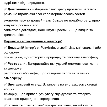
відрізнити від природного.
✅
Довговічність
- збереже свою красу протягом багатьох
років, не втрачаючи свої характерних особливостей.
економія часу та грошей - вам більше не потрібно регулярно
кулувати рослини або
займатися доглядом, наші штучні рослини - це вигдне та
тривале рішення.
Варіанти застосування в інтер'єрі:
✅
Домашній інтер'єр
: Розмістіть в своїй вітальні, спальні або
офісному
приміщенні, щоб створити природну та спокійну атмосферу.
✅
Ресторани:
Використайте як чудовий елемент освітлення
та декору в
ресторанах або кафе, щоб створити теплу та затишну
атмосферу.
✅
Виставковий стенд:
Встановіть на виставковому стенді
або на
ярмарку, щоб привернути увагу відвідувачів та створити
враження природного середовища.
✅
Готелі та спа-салони:
прикрасьте холи, вестибюлі та