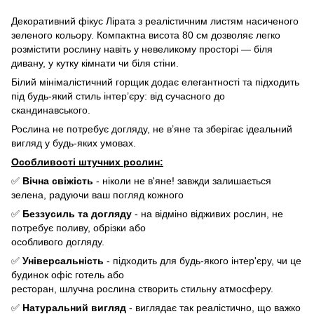
Декоративний фікус Лірата з реалістичним листям насиченого
зеленого кольору. Компактна висота 80 см дозволяє легко
розмістити рослину навіть у невеликому просторі — біля
дивану, у кутку кімнати чи біля стіни.
Білий мінімалістичний горщик додає елегантності та підходить
під будь-який стиль інтер’єру: від сучасного до
скандинавського.
Рослина не потребує догляду, не в’яне та зберігає ідеальний
вигляд у будь-яких умовах.
Особливості штучних рослин:
✅
Вічна свіжість
- ніколи не в'яне! завжди залишається
зелена, радуючи ваш погляд кожного
✅
Беззусиль та догляду
- на відміно відживих рослин, не
потребує поливу, обрізки або
особливого догляду.
✅
Універсальність
- підходить для будь-якого інтер'єру, чи це
будинок офіс готель або
ресторан, шлучна рослина створить стильну атмосферу.
✅
Натуральний вигляд
- виглядає так реалістично, що важко