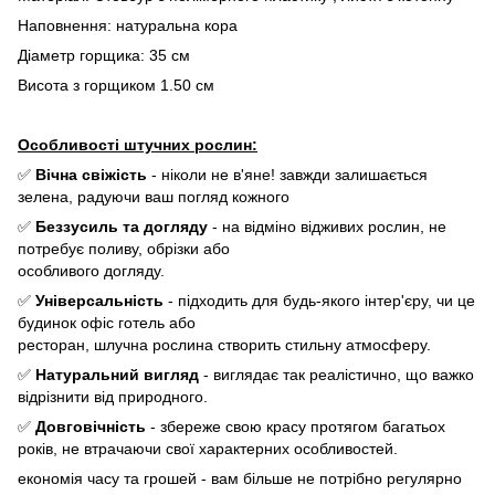
Наповнення: натуральна кора
Діаметр горщика: 35 см
Висота з горщиком 1.50 см
Особливості штучних рослин:
✅
Вічна свіжість
- ніколи не в'яне! завжди залишається
зелена, радуючи ваш погляд кожного
✅
Беззусиль та догляду
- на відміно відживих рослин, не
потребує поливу, обрізки або
особливого догляду.
✅
Універсальність
- підходить для будь-якого інтер'єру, чи це
будинок офіс готель або
ресторан, шлучна рослина створить стильну атмосферу.
✅
Натуральний вигляд
- виглядає так реалістично, що важко
відрізнити від природного.
✅
Довговічність
- збереже свою красу протягом багатьох
років, не втрачаючи свої характерних особливостей.
економія часу та грошей - вам більше не потрібно регулярно