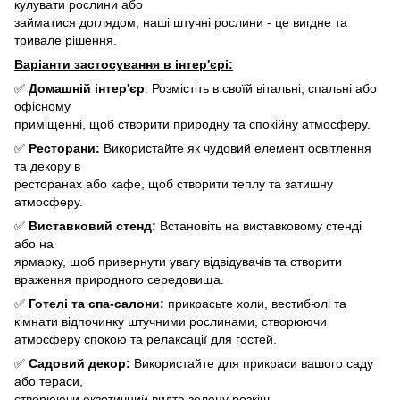
кулувати рослини або
займатися доглядом, наші штучні рослини - це вигдне та
тривале рішення.
Варіанти застосування в інтер'єрі:
✅
Домашній інтер'єр
: Розмістіть в своїй вітальні, спальні або
офісному
приміщенні, щоб створити природну та спокійну атмосферу.
✅
Ресторани:
Використайте як чудовий елемент освітлення
та декору в
ресторанах або кафе, щоб створити теплу та затишну
атмосферу.
✅
Виставковий стенд:
Встановіть на виставковому стенді
або на
ярмарку, щоб привернути увагу відвідувачів та створити
враження природного середовища.
✅
Готелі та спа-салони:
прикрасьте холи, вестибюлі та
кімнати відпочинку штучними рослинами, створюючи
атмосферу спокою та релаксації для гостей.
✅
Садовий декор:
Використайте для прикраси вашого саду
або тераси,
створюючи екзотичний видта зелену розкіш.