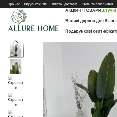
Перейти до основного контенту
Про нас
Відгуки клієнтів
Оплата і доставка
Обмін та повернення
АКЦІЙНІ ТОВАРИ
Штучні
Великі дерева для бізне
Подарункові сертифікат