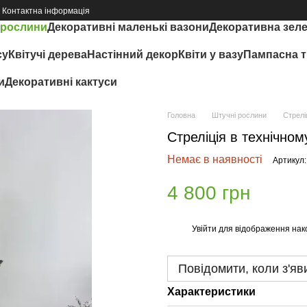
Контактна інформація
 рослини
Декоративні маленькі вазони
Декоративна зел
су
Квітучі дерева
Настінний декор
Квіти у вазу
Пампасна т
и
Декоративні кактуси
Головна
Штучні рослини
Стрелі
Стреліція в технічном
Немає в наявності
Артикул:
4 800 грн
Увійти
для відображення нак
%
Повідомити, коли з'яв
Характеристики