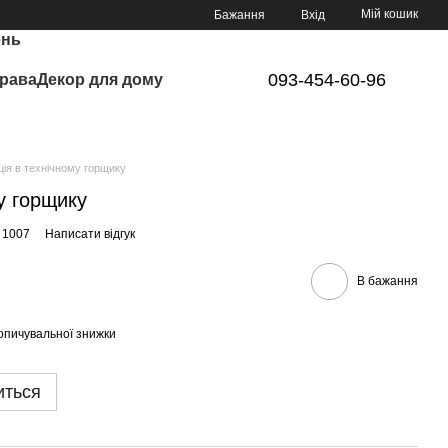
Мій кошик
Бажання
Вхід
ень
093-454-60-96
рава
Декор для дому
ція в технічному горщику
у горщику
 1007
Написати відгук
В бажання
опичувальної знижки
иться