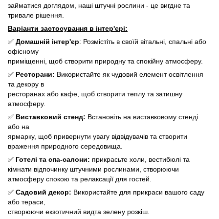
займатися доглядом, наші штучні рослини - це вигдне та
тривале рішення.
Варіанти застосування в інтер'єрі:
✅
Домашній інтер'єр
: Розмістіть в своїй вітальні, спальні або
офісному
приміщенні, щоб створити природну та спокійну атмосферу.
✅
Ресторани:
Використайте як чудовий елемент освітлення
та декору в
ресторанах або кафе, щоб створити теплу та затишну
атмосферу.
✅
Виставковий стенд:
Встановіть на виставковому стенді
або на
ярмарку, щоб привернути увагу відвідувачів та створити
враження природного середовища.
✅
Готелі та спа-салони:
прикрасьте холи, вестибюлі та
кімнати відпочинку штучними рослинами, створюючи
атмосферу спокою та релаксації для гостей.
✅
Садовий декор:
Використайте для прикраси вашого саду
або тераси,
створюючи екзотичний видта зелену розкіш.