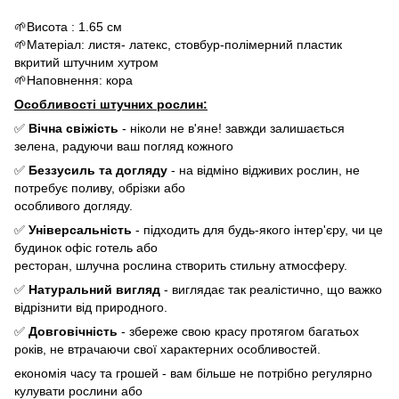
🌱Висота : 1.65 см
🌱Матеріал: листя- латекс, стовбур-полімерний пластик
вкритий штучним хутром
🌱Наповнення: кора
Особливості штучних рослин:
✅
Вічна свіжість
- ніколи не в'яне! завжди залишається
зелена, радуючи ваш погляд кожного
✅
Беззусиль та догляду
- на відміно відживих рослин, не
потребує поливу, обрізки або
особливого догляду.
✅
Універсальність
- підходить для будь-якого інтер'єру, чи це
будинок офіс готель або
ресторан, шлучна рослина створить стильну атмосферу.
✅
Натуральний вигляд
- виглядає так реалістично, що важко
відрізнити від природного.
✅
Довговічність
- збереже свою красу протягом багатьох
років, не втрачаючи свої характерних особливостей.
економія часу та грошей - вам більше не потрібно регулярно
кулувати рослини або