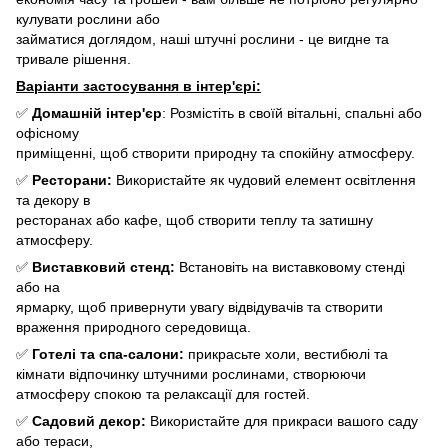
кулувати рослини або
займатися доглядом, наші штучні рослини - це вигдне та
тривале рішення.
Варіанти застосування в інтер'єрі:
✅
Домашній інтер'єр
: Розмістіть в своїй вітальні, спальні або
офісному
приміщенні, щоб створити природну та спокійну атмосферу.
✅
Ресторани:
Використайте як чудовий елемент освітлення
та декору в
ресторанах або кафе, щоб створити теплу та затишну
атмосферу.
✅
Виставковий стенд:
Встановіть на виставковому стенді
або на
ярмарку, щоб привернути увагу відвідувачів та створити
враження природного середовища.
✅
Готелі та спа-салони:
прикрасьте холи, вестибюлі та
кімнати відпочинку штучними рослинами, створюючи
атмосферу спокою та релаксації для гостей.
✅
Садовий декор:
Використайте для прикраси вашого саду
або тераси,