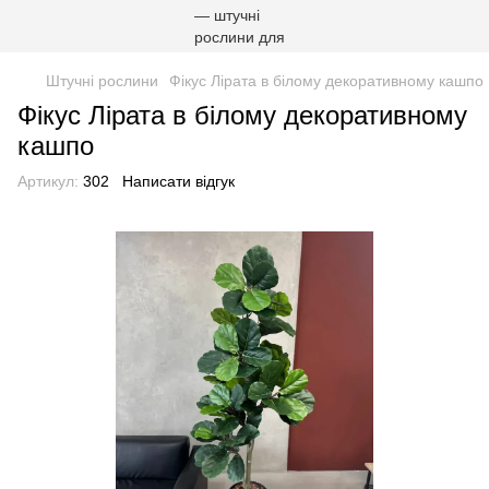
Штучні рослини
Фікус Лірата в білому декоративному кашпо
Фікус Лірата в білому декоративному
кашпо
Артикул:
302
Написати відгук