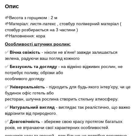
Опис
🌱Висота з горщиком : 2 м
🌱Матеріал: листя-латекс , стовбур полімерний матеріал (
стовбур розбирається на 3 частини )
🌱Наповнення: кора
Особливості штучних рослин:
✅
Вічна свіжість
- ніколи не в'яне! завжди залишається
зелена, радуючи ваш погляд кожного
✅
Беззусиль та догляду
- на відміно відживих рослин, не
потребує поливу, обрізки або
особливого догляду.
✅
Універсальність
- підходить для будь-якого інтер'єру, чи це
будинок офіс готель або
ресторан, шлучна рослина створить стильну атмосферу.
✅
Натуральний вигляд
- виглядає так реалістично, що важко
відрізнити від природного.
✅
Довговічність
- збереже свою красу протягом багатьох
років, не втрачаючи свої характерних особливостей.
економія часу та грошей - вам більше не потрібно регулярно