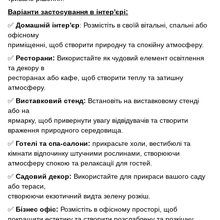
Варіанти застосування в інтер'єрі:
✅
Домашній інтер'єр
: Розмістіть в своїй вітальні, спальні або
офісному
приміщенні, щоб створити природну та спокійну атмосферу.
✅
Ресторани:
Використайте як чудовий елемент освітлення
та декору в
ресторанах або кафе, щоб створити теплу та затишну
атмосферу.
✅
Виставковий стенд:
Встановіть на виставковому стенді
або на
ярмарку, щоб привернути увагу відвідувачів та створити
враження природного середовища.
✅
Готелі та спа-салони:
прикрасьте холи, вестибюлі та
кімнати відпочинку штучними рослинами, створюючи
атмосферу спокою та релаксації для гостей.
✅
Садовий декор:
Використайте для прикраси вашого саду
або тераси,
створюючи екзотичний видта зелену розкіш.
✅
Бізнес офіс:
Розмістіть в офісному просторі, щоб
покращити естетику та створити розслаблену та розкішну