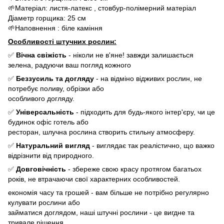
🌱Матеріал: листя-латекс , стовбур-полімерний матеріал
Діаметр горщика: 25 см
🌱Наповнення : біле каміння
Особливості штучних рослин:
✅
Вічна свіжість
- ніколи не в'яне! завжди залишається
зелена, радуючи ваш погляд кожного
✅
Беззусиль та догляду
- на відміно відживих рослин, не
потребує поливу, обрізки або
особливого догляду.
✅
Універсальність
- підходить для будь-якого інтер'єру, чи це
будинок офіс готель або
ресторан, шлучна рослина створить стильну атмосферу.
✅
Натуральний вигляд
- виглядає так реалістично, що важко
відрізнити від природного.
✅
Довговічність
- збереже свою красу протягом багатьох
років, не втрачаючи свої характерних особливостей.
економія часу та грошей - вам більше не потрібно регулярно
кулувати рослини або
займатися доглядом, наші штучні рослини - це вигдне та
тривале рішення.