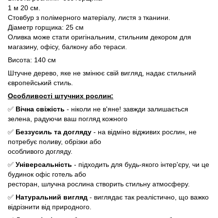
1 м 20 см.
Стовбур з полімерного матеріалу, листя з тканини.
Діаметр горщика: 25 см
Оливка може стати оригінальним, стильним декором для
магазину, офісу, балкону або тераси.
Висота: 140 см
Штучне дерево, яке не змінює свій вигляд, надає стильний
європейський стиль.
Особливості штучних рослин:
✅
Вічна свіжість
- ніколи не в'яне! завжди залишається
зелена, радуючи ваш погляд кожного
✅
Беззусиль та догляду
- на відміно відживих рослин, не
потребує поливу, обрізки або
особливого догляду.
✅
Універсальність
- підходить для будь-якого інтер'єру, чи це
будинок офіс готель або
ресторан, шлучна рослина створить стильну атмосферу.
✅
Натуральний вигляд
- виглядає так реалістично, що важко
відрізнити від природного.