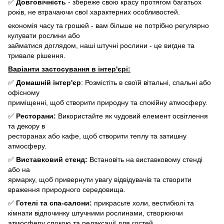
✅
Довговічність
- збереже свою красу протягом багатьох
років, не втрачаючи свої характерних особливостей.
економія часу та грошей - вам більше не потрібно регулярно
кулувати рослини або
займатися доглядом, наші штучні рослини - це вигдне та
тривале рішення.
Варіанти застосування в інтер'єрі:
✅
Домашній інтер'єр
: Розмістіть в своїй вітальні, спальні або
офісному
приміщенні, щоб створити природну та спокійну атмосферу.
✅
Ресторани:
Використайте як чудовий елемент освітлення
та декору в
ресторанах або кафе, щоб створити теплу та затишну
атмосферу.
✅
Виставковий стенд:
Встановіть на виставковому стенді
або на
ярмарку, щоб привернути увагу відвідувачів та створити
враження природного середовища.
✅
Готелі та спа-салони:
прикрасьте холи, вестибюлі та
кімнати відпочинку штучними рослинами, створюючи
атмосферу спокою та релаксації для гостей.