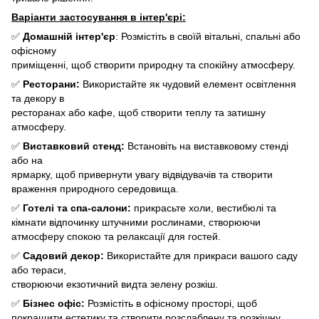
Варіанти застосування в інтер'єрі:
✅
Домашній інтер'єр
: Розмістіть в своїй вітальні, спальні або
офісному
приміщенні, щоб створити природну та спокійну атмосферу.
✅
Ресторани:
Використайте як чудовий елемент освітлення
та декору в
ресторанах або кафе, щоб створити теплу та затишну
атмосферу.
✅
Виставковий стенд:
Встановіть на виставковому стенді
або на
ярмарку, щоб привернути увагу відвідувачів та створити
враження природного середовища.
✅
Готелі та спа-салони:
прикрасьте холи, вестибюлі та
кімнати відпочинку штучними рослинами, створюючи
атмосферу спокою та релаксації для гостей.
✅
Садовий декор:
Використайте для прикраси вашого саду
або тераси,
створюючи екзотичний видта зелену розкіш.
✅
Бізнес офіс:
Розмістіть в офісному просторі, щоб
покращити естетику та створити розслаблену та розкішну