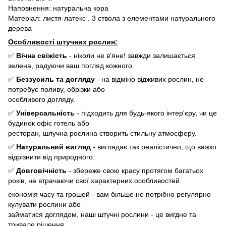
Наповнення: натуральна кора
Матеріал: листя-латекс . 3 ствола з елементами натурального
дерева
Особливості штучних рослин:
✅
Вічна свіжість
- ніколи не в'яне! завжди залишається
зелена, радуючи ваш погляд кожного
✅
Беззусиль та догляду
- на відміно відживих рослин, не
потребує поливу, обрізки або
особливого догляду.
✅
Універсальність
- підходить для будь-якого інтер'єру, чи це
будинок офіс готель або
ресторан, шлучна рослина створить стильну атмосферу.
✅
Натуральний вигляд
- виглядає так реалістично, що важко
відрізнити від природного.
✅
Довговічність
- збереже свою красу протягом багатьох
років, не втрачаючи свої характерних особливостей.
економія часу та грошей - вам більше не потрібно регулярно
кулувати рослини або
займатися доглядом, наші штучні рослини - це вигдне та
тривале рішення.