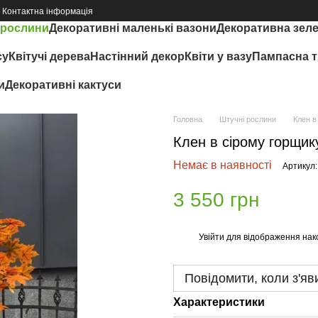
Контактна інформація
 рослини
Декоративні маленькі вазони
Декоративна зел
су
Квітучі дерева
Настінний декор
Квіти у вазу
Пампасна т
и
Декоративні кактуси
Головна
Штучні рослини
Клен в
Клен в сірому горщик
Немає в наявності
Артикул:
3 550 грн
Увійти
для відображення нак
%
Повідомити, коли з'яв
Характеристики