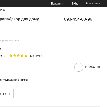
Мій кошик
Бажання
Вхід
ень
093-454-60-96
рава
Декор для дому
 сірому горщику
у
 612
6 відгуків
В бажання
опичувальної знижки
иться