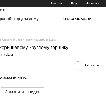
Мій кошик
Бажання
Вхід
ень
093-454-60-96
рава
Декор для дому
 Арека лонг у коричневому круглому горщику
 коричневому круглому горщику
ати відгук
В бажання
опичувальної знижки
Замовити швидко