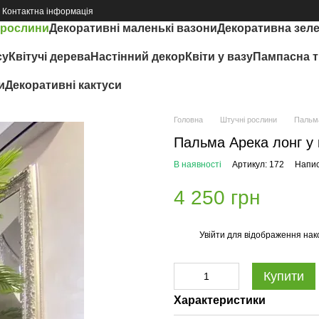
Контактна інформація
 рослини
Декоративні маленькі вазони
Декоративна зел
су
Квітучі дерева
Настінний декор
Квіти у вазу
Пампасна т
и
Декоративні кактуси
Головна
Штучні рослини
Пальма
Пальма Арека лонг у
В наявності
Артикул: 172
Напис
4 250 грн
Увійти
для відображення нак
%
Купити
Характеристики