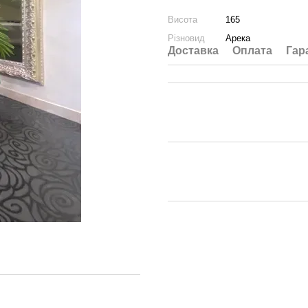
Висота
165
Різновид
Арека
Доставка
Оплата
Гар