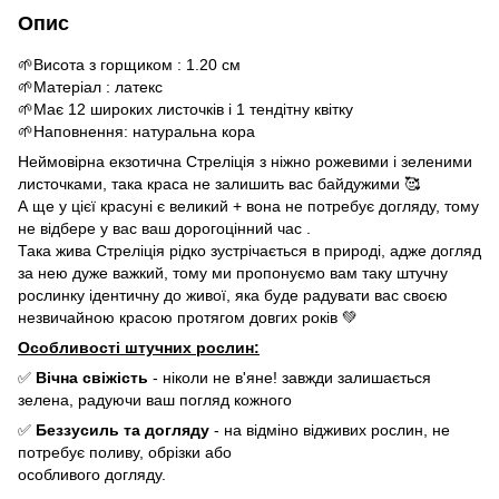
Опис
🌱Висота з горщиком : 1.20 см
🌱Матеріал : латекс
🌱Має 12 широких листочків і 1 тендітну квітку
🌱Наповнення: натуральна кора
Неймовірна екзотична Стреліція з ніжно рожевими і зеленими
листочками, така краса не залишить вас байдужими 🥰
А ще у цієї красуні є великий + вона не потребує догляду, тому
не відбере у вас ваш дорогоцінний час .
Така жива Стреліція рідко зустрічається в природі, адже догляд
за нею дуже важкий, тому ми пропонуємо вам таку штучну
рослинку ідентичну до живої, яка буде радувати вас своєю
незвичайною красою протягом довгих років 💚
Особливості штучних рослин:
✅
Вічна свіжість
- ніколи не в'яне! завжди залишається
зелена, радуючи ваш погляд кожного
✅
Беззусиль та догляду
- на відміно відживих рослин, не
потребує поливу, обрізки або
особливого догляду.