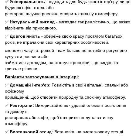
✅
Універсальність
- підходить для будь-якого інтер'єру, чи це
будинок офіс готель або
ресторан, шлучна рослина створить стильну атмосферу.
✅
Натуральний вигляд
- виглядає так реалістично, що важко
відрізнити від природного.
✅
Довговічність
- збереже свою красу протягом багатьох
років, не втрачаючи свої характерних особливостей.
економія часу та грошей - вам більше не потрібно регулярно
кулувати рослини або
займатися доглядом, наші штучні рослини - це вигдне та
тривале рішення.
Варіанти застосування в інтер'єрі:
✅
Домашній інтер'єр
: Розмістіть в своїй вітальні, спальні або
офісному
приміщенні, щоб створити природну та спокійну атмосферу.
✅
Ресторани:
Використайте як чудовий елемент освітлення
та декору в
ресторанах або кафе, щоб створити теплу та затишну
атмосферу.
✅
Виставковий стенд:
Встановіть на виставковому стенді