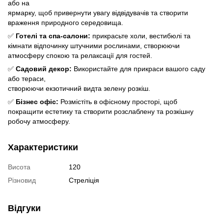
або на
ярмарку, щоб привернути увагу відвідувачів та створити
враження природного середовища.
✅
Готелі та спа-салони:
прикрасьте холи, вестибюлі та
кімнати відпочинку штучними рослинами, створюючи
атмосферу спокою та релаксації для гостей.
✅
Садовий декор:
Використайте для прикраси вашого саду
або тераси,
створюючи екзотичний видта зелену розкіш.
✅
Бізнес офіс:
Розмістіть в офісному просторі, щоб
покращити естетику та створити розслаблену та розкішну
робочу атмосферу.
Характеристики
Висота
120
Різновид
Стреліція
Відгуки