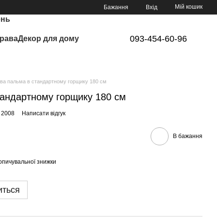
Мій кошик
Бажання
Вхід
ень
093-454-60-96
рава
Декор для дому
ва пальма в стандартному горщику 180 см
тандартному горщику 180 см
 2008
Написати відгук
В бажання
опичувальної знижки
иться