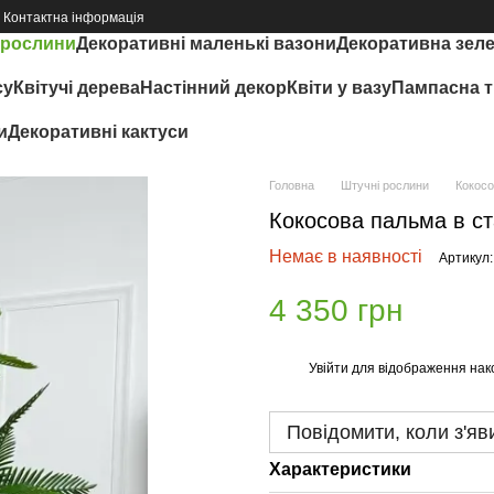
Контактна інформація
 рослини
Декоративні маленькі вазони
Декоративна зел
су
Квітучі дерева
Настінний декор
Квіти у вазу
Пампасна т
и
Декоративні кактуси
Головна
Штучні рослини
Кокосо
Кокосова пальма в с
Немає в наявності
Артикул:
4 350 грн
Увійти
для відображення нак
%
Повідомити, коли з'яв
Характеристики