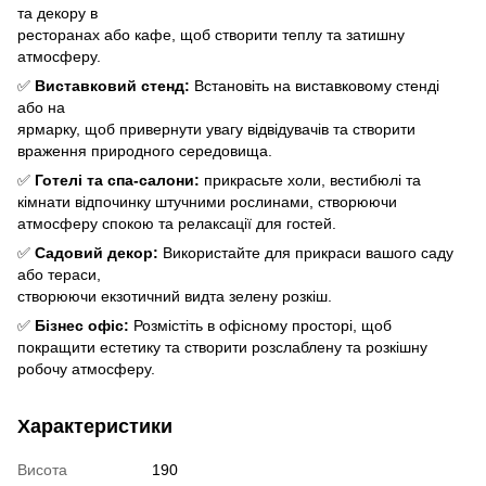
та декору в
ресторанах або кафе, щоб створити теплу та затишну
атмосферу.
✅
Виставковий стенд:
Встановіть на виставковому стенді
або на
ярмарку, щоб привернути увагу відвідувачів та створити
враження природного середовища.
✅
Готелі та спа-салони:
прикрасьте холи, вестибюлі та
кімнати відпочинку штучними рослинами, створюючи
атмосферу спокою та релаксації для гостей.
✅
Садовий декор:
Використайте для прикраси вашого саду
або тераси,
створюючи екзотичний видта зелену розкіш.
✅
Бізнес офіс:
Розмістіть в офісному просторі, щоб
покращити естетику та створити розслаблену та розкішну
робочу атмосферу.
Характеристики
Висота
190