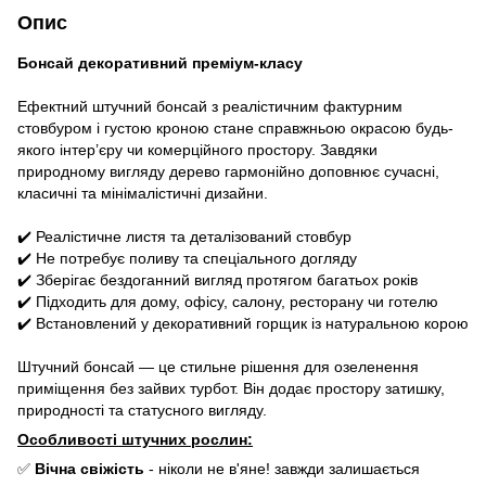
Опис
Бонсай декоративний преміум-класу
Ефектний штучний бонсай з реалістичним фактурним
стовбуром і густою кроною стане справжньою окрасою будь-
якого інтер’єру чи комерційного простору. Завдяки
природному вигляду дерево гармонійно доповнює сучасні,
класичні та мінімалістичні дизайни.
✔️ Реалістичне листя та деталізований стовбур
✔️ Не потребує поливу та спеціального догляду
✔️ Зберігає бездоганний вигляд протягом багатьох років
✔️ Підходить для дому, офісу, салону, ресторану чи готелю
✔️ Встановлений у декоративний горщик із натуральною корою
Штучний бонсай — це стильне рішення для озеленення
приміщення без зайвих турбот. Він додає простору затишку,
природності та статусного вигляду.
Особливості штучних рослин:
✅
Вічна свіжість
- ніколи не в'яне! завжди залишається