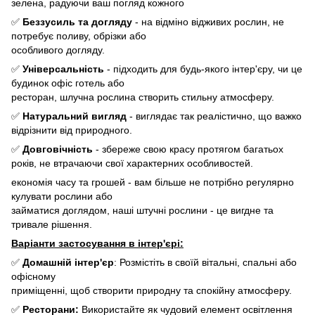
зелена, радуючи ваш погляд кожного
✅
Беззусиль та догляду
- на відміно відживих рослин, не
потребує поливу, обрізки або
особливого догляду.
✅
Універсальність
- підходить для будь-якого інтер'єру, чи це
будинок офіс готель або
ресторан, шлучна рослина створить стильну атмосферу.
✅
Натуральний вигляд
- виглядає так реалістично, що важко
відрізнити від природного.
✅
Довговічність
- збереже свою красу протягом багатьох
років, не втрачаючи свої характерних особливостей.
економія часу та грошей - вам більше не потрібно регулярно
кулувати рослини або
займатися доглядом, наші штучні рослини - це вигдне та
тривале рішення.
Варіанти застосування в інтер'єрі:
✅
Домашній інтер'єр
: Розмістіть в своїй вітальні, спальні або
офісному
приміщенні, щоб створити природну та спокійну атмосферу.
✅
Ресторани:
Використайте як чудовий елемент освітлення