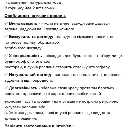
Наповнення: натуральна кора
В горщику йде 2 шт гілочки
Особливості штучних рослин:
✅
Вічна свіжість
- ніколи не в'яне! завжди залишається
зелена, радуючи ваш погляд кожного
✅
Беззусиль та догляду
- на відміно відживих рослин, не
потребує поливу, обрізки або
особливого догляду.
✅
Універсальність
- підходить для будь-якого інтер'єру, чи це
будинок офіс готель або
ресторан, шлучна рослина створить стильну атмосферу.
✅
Натуральний вигляд
- виглядає так реалістично, що важко
відрізнити від природного.
✅
Довговічність
- збереже свою красу протягом багатьох
років, не втрачаючи свої характерних особливостей.
економія часу та грошей - вам більше не потрібно регулярно
кулувати рослини або
займатися доглядом, наші штучні рослини - це вигдне та
тривале рішення.
Варіанти застосування в інтер'єрі: