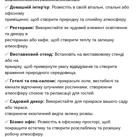
✅
Домашній інтер'єр
: Розмістіть в своїй вітальні, спальні або
офісному
приміщенні, щоб створити природну та спокійну атмосферу.
✅
Ресторани:
Використайте як чудовий елемент освітлення
та декору в
ресторанах або кафе, щоб створити теплу та затишну
атмосферу.
✅
Виставковий стенд:
Встановіть на виставковому стенді
або на
ярмарку, щоб привернути увагу відвідувачів та створити
враження природного середовища.
✅
Готелі та спа-салони:
прикрасьте холи, вестибюлі та
кімнати відпочинку штучними рослинами, створюючи
атмосферу спокою та релаксації для гостей.
✅
Садовий декор:
Використайте для прикраси вашого саду
або тераси,
створюючи екзотичний видта зелену розкіш.
✅
Бізнес офіс:
Розмістіть в офісному просторі, щоб
покращити естетику та створити розслаблену та розкішну
робочу атмосферу.