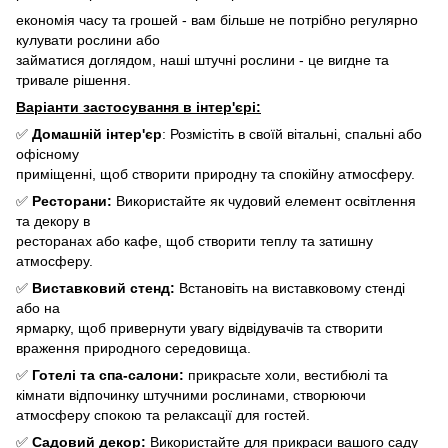
економія часу та грошей - вам більше не потрібно регулярно
кулувати рослини або
займатися доглядом, наші штучні рослини - це вигдне та
тривале рішення.
Варіанти застосування в інтер'єрі:
✅
Домашній інтер'єр
: Розмістіть в своїй вітальні, спальні або
офісному
приміщенні, щоб створити природну та спокійну атмосферу.
✅
Ресторани:
Використайте як чудовий елемент освітлення
та декору в
ресторанах або кафе, щоб створити теплу та затишну
атмосферу.
✅
Виставковий стенд:
Встановіть на виставковому стенді
або на
ярмарку, щоб привернути увагу відвідувачів та створити
враження природного середовища.
✅
Готелі та спа-салони:
прикрасьте холи, вестибюлі та
кімнати відпочинку штучними рослинами, створюючи
атмосферу спокою та релаксації для гостей.
✅
Садовий декор:
Використайте для прикраси вашого саду