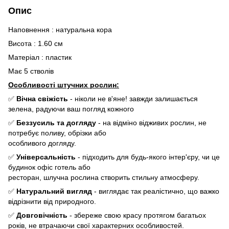
Опис
Наповнення : натуральна кора
Висота : 1.60 см
Матеріал : пластик
Maє 5 стволів
Особливості штучних рослин:
✅
Вічна свіжість
- ніколи не в'яне! завжди залишається
зелена, радуючи ваш погляд кожного
✅
Беззусиль та догляду
- на відміно відживих рослин, не
потребує поливу, обрізки або
особливого догляду.
✅
Універсальність
- підходить для будь-якого інтер'єру, чи це
будинок офіс готель або
ресторан, шлучна рослина створить стильну атмосферу.
✅
Натуральний вигляд
- виглядає так реалістично, що важко
відрізнити від природного.
✅
Довговічність
- збереже свою красу протягом багатьох
років, не втрачаючи свої характерних особливостей.