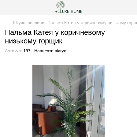
Штучні рослини
Пальма Катея у коричневому низькому гор
Пальма Катея у коричневому
низькому горщик
Артикул:
197
Написати відгук