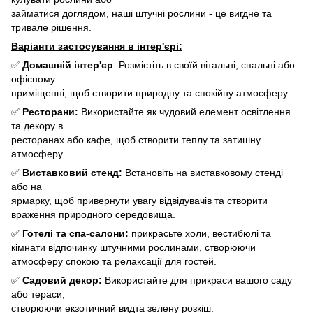
займатися доглядом, наші штучні рослини - це вигдне та
тривале рішення.
Варіанти застосування в інтер'єрі:
✅
Домашній інтер'єр
: Розмістіть в своїй вітальні, спальні або
офісному
приміщенні, щоб створити природну та спокійну атмосферу.
✅
Ресторани:
Використайте як чудовий елемент освітлення
та декору в
ресторанах або кафе, щоб створити теплу та затишну
атмосферу.
✅
Виставковий стенд:
Встановіть на виставковому стенді
або на
ярмарку, щоб привернути увагу відвідувачів та створити
враження природного середовища.
✅
Готелі та спа-салони:
прикрасьте холи, вестибюлі та
кімнати відпочинку штучними рослинами, створюючи
атмосферу спокою та релаксації для гостей.
✅
Садовий декор:
Використайте для прикраси вашого саду
або тераси,
створюючи екзотичний видта зелену розкіш.