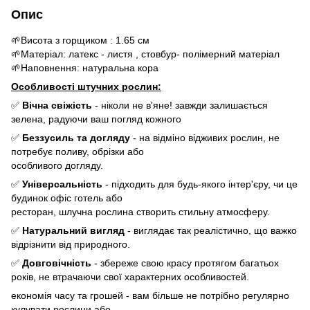
Опис
🌱Висота з горщиком : 1.65 см
🌱Матеріал: латекс - листя , стовбур- полімерний матеріал
🌱Наповнення: натуральна кора
Особливості штучних рослин:
✅
Вічна свіжість
- ніколи не в'яне! завжди залишається
зелена, радуючи ваш погляд кожного
✅
Беззусиль та догляду
- на відміно відживих рослин, не
потребує поливу, обрізки або
особливого догляду.
✅
Універсальність
- підходить для будь-якого інтер'єру, чи це
будинок офіс готель або
ресторан, шлучна рослина створить стильну атмосферу.
✅
Натуральний вигляд
- виглядає так реалістично, що важко
відрізнити від природного.
✅
Довговічність
- збереже свою красу протягом багатьох
років, не втрачаючи свої характерних особливостей.
економія часу та грошей - вам більше не потрібно регулярно
кулувати рослини або