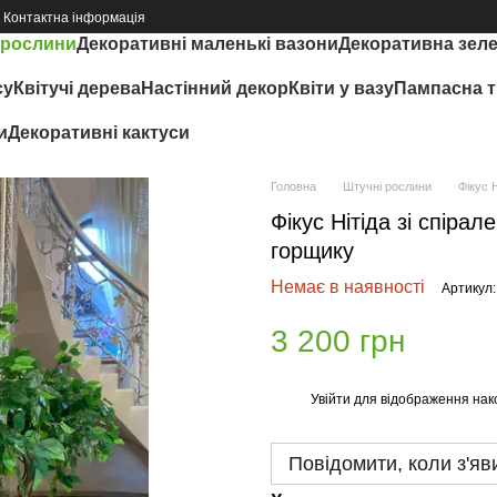
Контактна інформація
 рослини
Декоративні маленькі вазони
Декоративна зел
су
Квітучі дерева
Настінний декор
Квіти у вазу
Пампасна т
и
Декоративні кактуси
Головна
Штучні рослини
Фікус 
Фікус Нітіда зі спір
горщику
Немає в наявності
Артикул:
3 200 грн
Увійти
для відображення нак
%
Повідомити, коли з'яв