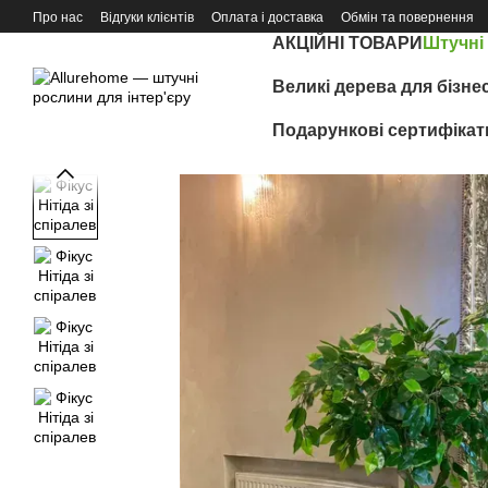
Перейти до основного контенту
Про нас
Відгуки клієнтів
Оплата і доставка
Обмін та повернення
АКЦІЙНІ ТОВАРИ
Штучні
Великі дерева для бізне
Подарункові сертифікат