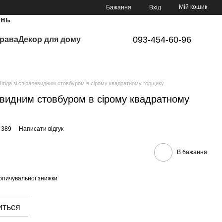
Мій кошик
Бажання
Вхід
ень
093-454-60-96
рава
Декор для дому
Нітіда зі спіралевидним стовбуром в сірому квадратному горщику
алевидним стовбуром в сірому квадратному
 389
Написати відгук
В бажання
опичувальної знижки
иться