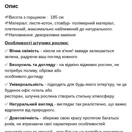
Опис
🌱Висота з горщиком : 185 см
🌱Матеріал: листя-котон, стовбур- полімерний матеріал,
плетенний, максимально наближений до натурального.
🌱Наповнення: декоративне каміння
Особливості штучних рослин:
✅
Вічна свіжість
- ніколи не в'яне! завжди залишається
зелена, радуючи ваш погляд кожного
✅
Беззусиль та догляду
- на відміно відживих рослин, не
потребує поливу, обрізки або
особливого догляду.
✅
Універсальність
- підходить для будь-якого інтер'єру, чи це
будинок офіс готель або
ресторан, шлучна рослина створить стильну атмосферу.
✅
Натуральний вигляд
- виглядає так реалістично, що важко
відрізнити від природного.
✅
Довговічність
- збереже свою красу протягом багатьох
років, не втрачаючи свої характерних особливостей.
економія часу та грошей - вам більше не потрібно регулярно