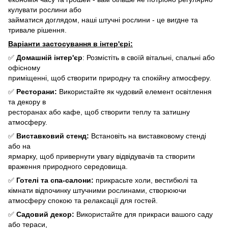
кулувати рослини або
займатися доглядом, наші штучні рослини - це вигдне та
тривале рішення.
Варіанти застосування в інтер'єрі:
✅
Домашній інтер'єр
: Розмістіть в своїй вітальні, спальні або
офісному
приміщенні, щоб створити природну та спокійну атмосферу.
✅
Ресторани:
Використайте як чудовий елемент освітлення
та декору в
ресторанах або кафе, щоб створити теплу та затишну
атмосферу.
✅
Виставковий стенд:
Встановіть на виставковому стенді
або на
ярмарку, щоб привернути увагу відвідувачів та створити
враження природного середовища.
✅
Готелі та спа-салони:
прикрасьте холи, вестибюлі та
кімнати відпочинку штучними рослинами, створюючи
атмосферу спокою та релаксації для гостей.
✅
Садовий декор:
Використайте для прикраси вашого саду
або тераси,