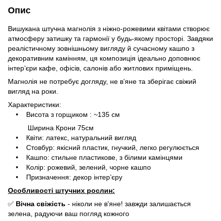
Опис
Вишукана штучна магнолія з ніжно-рожевими квітами створює
атмосферу затишку та гармонії у будь-якому просторі. Завдяки
реалістичному зовнішньому вигляду й сучасному кашпо з
декоративним камінням, ця композиція ідеально доповнює
інтер’єри кафе, офісів, салонів або житлових приміщень.
Магнолія не потребує догляду, не в’яне та зберігає свіжий
вигляд на роки.
Характеристики:
• Висота з горщиком : ~135 см
Ширина Крони 75см
• Квіти: латекс, натуральний вигляд
• Стовбур: якісний пластик, гнучкий, легко регулюється
• Кашпо: стильне пластикове, з білими камінцями
• Колір: рожевий, зелений, чорне кашпо
• Призначення: декор інтер’єру
Особливості штучних рослин:
✅
Вічна свіжість
- ніколи не в'яне! завжди залишається
зелена, радуючи ваш погляд кожного