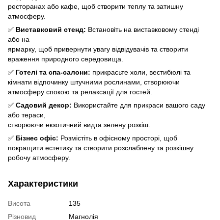
ресторанах або кафе, щоб створити теплу та затишну
атмосферу.
✅
Виставковий стенд:
Встановіть на виставковому стенді
або на
ярмарку, щоб привернути увагу відвідувачів та створити
враження природного середовища.
✅
Готелі та спа-салони:
прикрасьте холи, вестибюлі та
кімнати відпочинку штучними рослинами, створюючи
атмосферу спокою та релаксації для гостей.
✅
Садовий декор:
Використайте для прикраси вашого саду
або тераси,
створюючи екзотичний видта зелену розкіш.
✅
Бізнес офіс:
Розмістіть в офісному просторі, щоб
покращити естетику та створити розслаблену та розкішну
робочу атмосферу.
Характеристики
Висота
135
Різновид
Магнолія