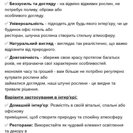
✅
Беззусиль та догляду
- на відміно відживих рослин, не
потребує поливу, обрізки або
особливого догляду.
✅
Універсальність
- підходить для будь-якого інтер'єру, чи це
будинок офіс готель або
ресторан, шлучна рослина створить стильну атмосферу.
✅
Натуральний вигляд
- виглядає так реалістично, що важко
відрізнити від природного.
✅
Довговічність
- збереже свою красу протягом багатьох
років, не втрачаючи свої характерних особливостей.
економія часу та грошей - вам більше не потрібно регулярно
кулувати рослини або
займатися доглядом, наші штучні рослини - це вигдне та
тривале рішення.
Варіанти застосування в інтер'єрі:
✅
Домашній інтер'єр
: Розмістіть в своїй вітальні, спальні або
офісному
приміщенні, щоб створити природну та спокійну атмосферу.
✅
Ресторани:
Використайте як чудовий елемент освітлення
та декору в