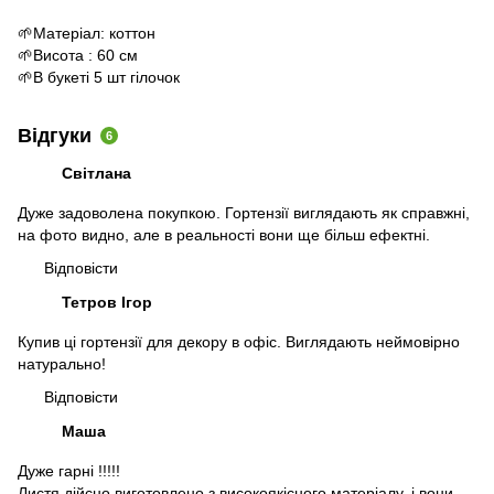
🌱Матеріал: коттон
🌱Висота : 60 см
🌱В букеті 5 шт гілочок
Відгуки
6
Світлана
Дуже задоволена покупкою. Гортензії виглядають як справжні,
на фото видно, але в реальності вони ще більш ефектні.
Відповісти
Тетров Ігор
Купив ці гортензії для декору в офіс. Виглядають неймовірно
натурально!
Відповісти
Маша
Дуже гарні !!!!!
Листя дійсно виготовлено з високоякісного матеріалу, і вони