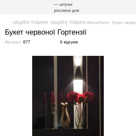
АКЦІЙНІ ТОВАРИ
АКЦІЙНІ ТОВАРИ AllureHome
Букет черво
Букет червоної Гортензії
Артикул:
877
6 відгуків