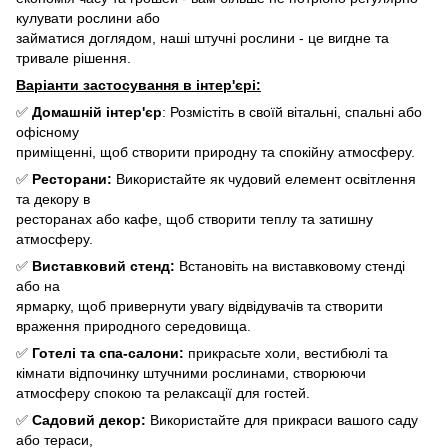
кулувати рослини або
займатися доглядом, наші штучні рослини - це вигдне та
тривале рішення.
Варіанти застосування в інтер'єрі:
✅
Домашній інтер'єр
: Розмістіть в своїй вітальні, спальні або
офісному
приміщенні, щоб створити природну та спокійну атмосферу.
✅
Ресторани:
Використайте як чудовий елемент освітлення
та декору в
ресторанах або кафе, щоб створити теплу та затишну
атмосферу.
✅
Виставковий стенд:
Встановіть на виставковому стенді
або на
ярмарку, щоб привернути увагу відвідувачів та створити
враження природного середовища.
✅
Готелі та спа-салони:
прикрасьте холи, вестибюлі та
кімнати відпочинку штучними рослинами, створюючи
атмосферу спокою та релаксації для гостей.
✅
Садовий декор:
Використайте для прикраси вашого саду
або тераси,