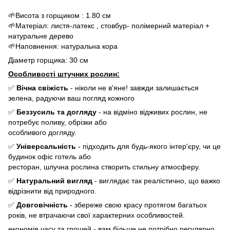
🌱Висота з горщиком : 1.80 см
🌱Матеріал: листя-латекс , стовбур- полімерний матеріал +
натуральне дерево
🌱Наповнення: натуральна кора
Діаметр горщика: 30 см
Особливості штучних рослин:
✅
Вічна свіжість
- ніколи не в'яне! завжди залишається
зелена, радуючи ваш погляд кожного
✅
Беззусиль та догляду
- на відміно відживих рослин, не
потребує поливу, обрізки або
особливого догляду.
✅
Універсальність
- підходить для будь-якого інтер'єру, чи це
будинок офіс готель або
ресторан, шлучна рослина створить стильну атмосферу.
✅
Натуральний вигляд
- виглядає так реалістично, що важко
відрізнити від природного.
✅
Довговічність
- збереже свою красу протягом багатьох
років, не втрачаючи свої характерних особливостей.
економія часу та грошей - вам більше не потрібно регулярно