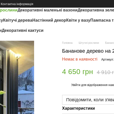
Контактна інформація
 рослини
Декоративні маленькі вазони
Декоративна зел
су
Квітучі дерева
Настінний декор
Квіти у вазу
Пампасна т
и
Декоративні кактуси
Головна
Штучні рослини
Банано
Бананове дерево на 2
Немає в наявності
Артикул:
4 650 грн
4 910 
Увійти
для відображення нак
%
Повідомити, коли з'яв
Характеристики