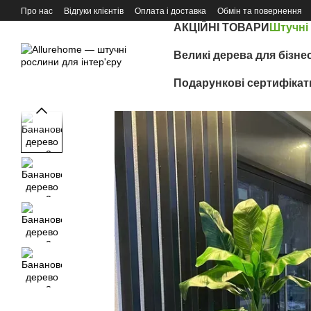
Перейти до основного контенту
Про нас
Відгуки клієнтів
Оплата і доставка
Обмін та повернення
АКЦІЙНІ ТОВАРИ
Штучні
Великі дерева для бізне
Подарункові сертифікат