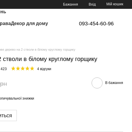
Мій кошик
Бажання
Вхід
ень
093-454-60-96
рава
Декор для дому
ве дерево на 2 стволи в білому круглому горщику
 стволи в білому круглому горщику
 423
4 відгуки
грн
В бажання
опичувальної знижки
иться