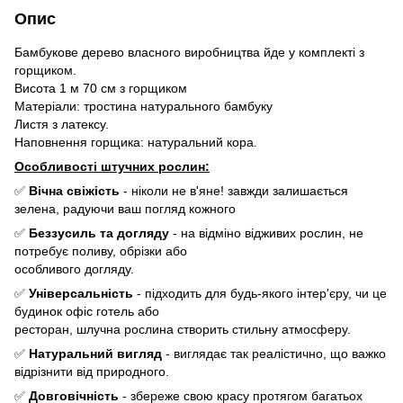
Опис
Бамбукове дерево власного виробництва йде у комплекті з
горщиком.
Висота 1 м 70 см з горщиком
Матеріали: тростина натурального бамбуку
Листя з латексу.
Наповнення горщика: натуральний кора.
Особливості штучних рослин:
✅
Вічна свіжість
- ніколи не в'яне! завжди залишається
зелена, радуючи ваш погляд кожного
✅
Беззусиль та догляду
- на відміно відживих рослин, не
потребує поливу, обрізки або
особливого догляду.
✅
Універсальність
- підходить для будь-якого інтер'єру, чи це
будинок офіс готель або
ресторан, шлучна рослина створить стильну атмосферу.
✅
Натуральний вигляд
- виглядає так реалістично, що важко
відрізнити від природного.
✅
Довговічність
- збереже свою красу протягом багатьох