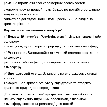
років, не втрачаючи свої характерних особливостей.
економія часу та грошей - вам більше не потрібно регулярно
кулувати рослини або
займатися доглядом, наші штучні рослини - це вигдне та
тривале рішення.
Варіанти застосування в інтер'єрі:
✅
Домашній інтер'єр
: Розмістіть в своїй вітальні, спальні або
офісному
приміщенні, щоб створити природну та спокійну атмосферу.
✅
Ресторани:
Використайте як чудовий елемент освітлення
та декору в
ресторанах або кафе, щоб створити теплу та затишну
атмосферу.
✅
Виставковий стенд:
Встановіть на виставковому стенді
або на
ярмарку, щоб привернути увагу відвідувачів та створити
враження природного середовища.
✅
Готелі та спа-салони:
прикрасьте холи, вестибюлі та
кімнати відпочинку штучними рослинами, створюючи
атмосферу спокою та релаксації для гостей.