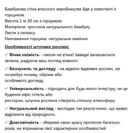
Бамбукова стіна власного виробництва йде у комплекті з
горщиком.
Висота 1 м 30 см з горщиком
Матеріали: тростина натурального бамбуку
Листя з латексу.
Наповнення горщика: натуральне каміння
Особливості штучних рослин:
✅
Вічна свіжість
- ніколи не в'яне! завжди залишається
зелена, радуючи ваш погляд кожного
✅
Беззусиль та догляду
- на відміно відживих рослин, не
потребує поливу, обрізки або
особливого догляду.
✅
Універсальність
- підходить для будь-якого інтер'єру, чи це
будинок офіс готель або
ресторан, шлучна рослина створить стильну атмосферу.
✅
Натуральний вигляд
- виглядає так реалістично, що важко
відрізнити від природного.
✅
Довговічність
- збереже свою красу протягом багатьох
років, не втрачаючи свої характерних особливостей.