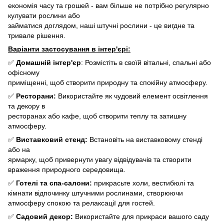
економія часу та грошей - вам більше не потрібно регулярно
кулувати рослини або
займатися доглядом, наші штучні рослини - це вигдне та
тривале рішення.
Варіанти застосування в інтер'єрі:
✅
Домашній інтер'єр
: Розмістіть в своїй вітальні, спальні або
офісному
приміщенні, щоб створити природну та спокійну атмосферу.
✅
Ресторани:
Використайте як чудовий елемент освітлення
та декору в
ресторанах або кафе, щоб створити теплу та затишну
атмосферу.
✅
Виставковий стенд:
Встановіть на виставковому стенді
або на
ярмарку, щоб привернути увагу відвідувачів та створити
враження природного середовища.
✅
Готелі та спа-салони:
прикрасьте холи, вестибюлі та
кімнати відпочинку штучними рослинами, створюючи
атмосферу спокою та релаксації для гостей.
✅
Садовий декор:
Використайте для прикраси вашого саду