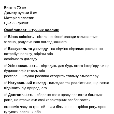
Висота 70 см
Діаметр кульки 8 см
Матеріал пластик
Ціна 85 грн/шт
Особливості штучних рослин:
✅
Вічна свіжість
- ніколи не в'яне! завжди залишається
зелена, радуючи ваш погляд кожного
✅
Беззусиль та догляду
- на відміно відживих рослин, не
потребує поливу, обрізки або
особливого догляду.
✅
Універсальність
- підходить для будь-якого інтер'єру, чи це
будинок офіс готель або
ресторан, шлучна рослина створить стильну атмосферу.
✅
Натуральний вигляд
- виглядає так реалістично, що важко
відрізнити від природного.
✅
Довговічність
- збереже свою красу протягом багатьох
років, не втрачаючи свої характерних особливостей.
економія часу та грошей - вам більше не потрібно регулярно
кулувати рослини або