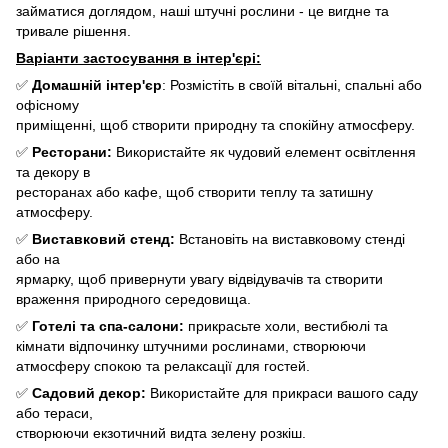
займатися доглядом, наші штучні рослини - це вигдне та
тривале рішення.
Варіанти застосування в інтер'єрі:
✅
Домашній інтер'єр
: Розмістіть в своїй вітальні, спальні або
офісному
приміщенні, щоб створити природну та спокійну атмосферу.
✅
Ресторани:
Використайте як чудовий елемент освітлення
та декору в
ресторанах або кафе, щоб створити теплу та затишну
атмосферу.
✅
Виставковий стенд:
Встановіть на виставковому стенді
або на
ярмарку, щоб привернути увагу відвідувачів та створити
враження природного середовища.
✅
Готелі та спа-салони:
прикрасьте холи, вестибюлі та
кімнати відпочинку штучними рослинами, створюючи
атмосферу спокою та релаксації для гостей.
✅
Садовий декор:
Використайте для прикраси вашого саду
або тераси,
створюючи екзотичний видта зелену розкіш.