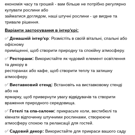
економія часу та грошей - вам більше не потрібно регулярно
кулувати рослини або
займатися доглядом, наші штучні рослини - це вигдне та
тривале рішення.
Варіанти застосування в інтер'єрі:
✅
Домашній інтер'єр
: Розмістіть в своїй вітальні, спальні або
офісному
приміщенні, щоб створити природну та спокійну атмосферу.
✅
Ресторани:
Використайте як чудовий елемент освітлення
та декору в
ресторанах або кафе, щоб створити теплу та затишну
атмосферу.
✅
Виставковий стенд:
Встановіть на виставковому стенді
або на
ярмарку, щоб привернути увагу відвідувачів та створити
враження природного середовища.
✅
Готелі та спа-салони:
прикрасьте холи, вестибюлі та
кімнати відпочинку штучними рослинами, створюючи
атмосферу спокою та релаксації для гостей.
✅
Садовий декор:
Використайте для прикраси вашого саду