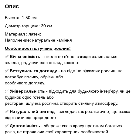
Опис
Высота: 1.50 см
Діаметр горщика: 30 см
Материал : латекс
Наполнение: натуральне каміння
Особливості штучних рослин:
✅
Вічна свіжість
- ніколи не в'яне! завжди залишається
зелена, радуючи ваш погляд кожного
✅
Беззусиль та догляду
- на відміно відживих рослин, не
потребує поливу, обрізки або
особливого догляду.
✅
Універсальність
- підходить для будь-якого інтер'єру, чи це
будинок офіс готель або
ресторан, шлучна рослина створить стильну атмосферу.
✅
Натуральний вигляд
- виглядає так реалістично, що важко
відрізнити від природного.
✅
Довговічність
- збереже свою красу протягом багатьох
років, не втрачаючи свої характерних особливостей.