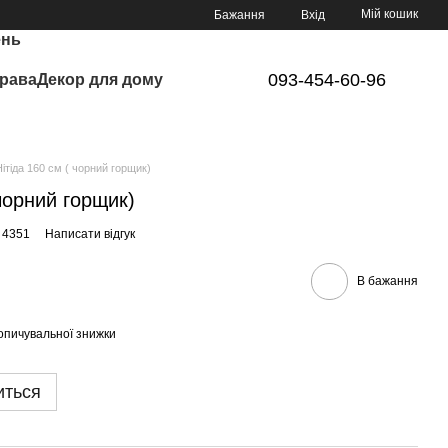
Мій кошик
Бажання
Вхід
ень
093-454-60-96
рава
Декор для дому
Нітіда 160 см ( чорний горщик)
 чорний горщик)
 4351
Написати відгук
В бажання
опичувальної знижки
иться