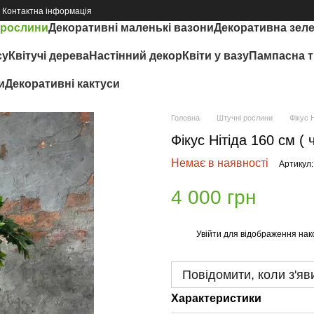
Контактна інформація
 рослини
Декоративні маленькі вазони
Декоративна зел
су
Квітучі дерева
Настінний декор
Квіти у вазу
Пампасна т
и
Декоративні кактуси
Головна
Штучні рослини
Фікус 
Фікус Нітіда 160 см (
Немає в наявності
Артикул:
4 000 грн
Увійти
для відображення нак
%
Повідомити, коли з'яв
Характеристики