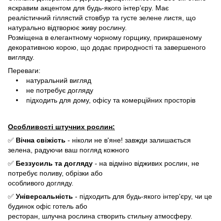
яскравим акцентом для будь-якого інтер’єру. Має
реалістичний гіллястий стовбур та густе зелене листя, що
натурально відтворює живу рослину.
Розміщена в елегантному чорному горщику, прикрашеному
декоративною корою, що додає природності та завершеного
вигляду.
Переваги:
• натуральний вигляд
• не потребує догляду
• підходить для дому, офісу та комерційних просторів
Особливості штучних рослин:
✅
Вічна свіжість
- ніколи не в'яне! завжди залишається
зелена, радуючи ваш погляд кожного
✅
Беззусиль та догляду
- на відміно відживих рослин, не
потребує поливу, обрізки або
особливого догляду.
✅
Універсальність
- підходить для будь-якого інтер'єру, чи це
будинок офіс готель або
ресторан, шлучна рослина створить стильну атмосферу.