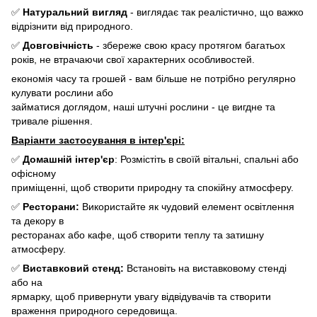
✅
Натуральний вигляд
- виглядає так реалістично, що важко
відрізнити від природного.
✅
Довговічність
- збереже свою красу протягом багатьох
років, не втрачаючи свої характерних особливостей.
економія часу та грошей - вам більше не потрібно регулярно
кулувати рослини або
займатися доглядом, наші штучні рослини - це вигдне та
тривале рішення.
Варіанти застосування в інтер'єрі:
✅
Домашній інтер'єр
: Розмістіть в своїй вітальні, спальні або
офісному
приміщенні, щоб створити природну та спокійну атмосферу.
✅
Ресторани:
Використайте як чудовий елемент освітлення
та декору в
ресторанах або кафе, щоб створити теплу та затишну
атмосферу.
✅
Виставковий стенд:
Встановіть на виставковому стенді
або на
ярмарку, щоб привернути увагу відвідувачів та створити
враження природного середовища.