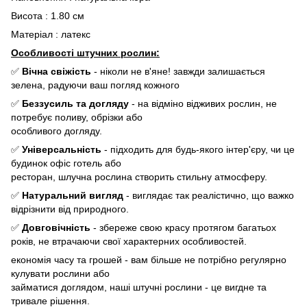
Висота : 1.80 см
Матеріал : латекс
Особливості штучних рослин:
✅
Вічна свіжість
- ніколи не в'яне! завжди залишається
зелена, радуючи ваш погляд кожного
✅
Беззусиль та догляду
- на відміно відживих рослин, не
потребує поливу, обрізки або
особливого догляду.
✅
Універсальність
- підходить для будь-якого інтер'єру, чи це
будинок офіс готель або
ресторан, шлучна рослина створить стильну атмосферу.
✅
Натуральний вигляд
- виглядає так реалістично, що важко
відрізнити від природного.
✅
Довговічність
- збереже свою красу протягом багатьох
років, не втрачаючи свої характерних особливостей.
економія часу та грошей - вам більше не потрібно регулярно
кулувати рослини або
займатися доглядом, наші штучні рослини - це вигдне та
тривале рішення.