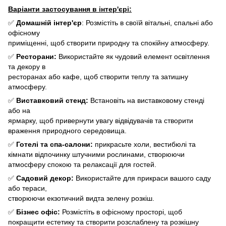
Варіанти застосування в інтер'єрі:
✅
Домашній інтер'єр
: Розмістіть в своїй вітальні, спальні або
офісному
приміщенні, щоб створити природну та спокійну атмосферу.
✅
Ресторани:
Використайте як чудовий елемент освітлення
та декору в
ресторанах або кафе, щоб створити теплу та затишну
атмосферу.
✅
Виставковий стенд:
Встановіть на виставковому стенді
або на
ярмарку, щоб привернути увагу відвідувачів та створити
враження природного середовища.
✅
Готелі та спа-салони:
прикрасьте холи, вестибюлі та
кімнати відпочинку штучними рослинами, створюючи
атмосферу спокою та релаксації для гостей.
✅
Садовий декор:
Використайте для прикраси вашого саду
або тераси,
створюючи екзотичний видта зелену розкіш.
✅
Бізнес офіс:
Розмістіть в офісному просторі, щоб
покращити естетику та створити розслаблену та розкішну