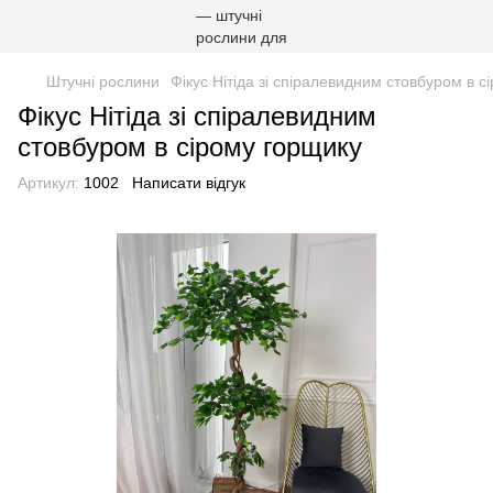
Штучні рослини
Фікус Нітіда зі спіралевидним стовбуром в с
Фікус Нітіда зі спіралевидним
стовбуром в сірому горщику
Артикул:
1002
Написати відгук