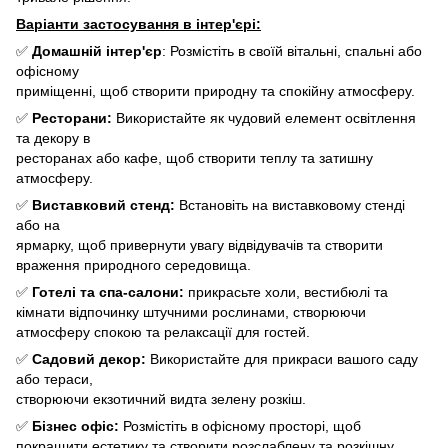
Варіанти застосування в інтер'єрі:
✅
Домашній інтер'єр
: Розмістіть в своїй вітальні, спальні або
офісному
приміщенні, щоб створити природну та спокійну атмосферу.
✅
Ресторани:
Використайте як чудовий елемент освітлення
та декору в
ресторанах або кафе, щоб створити теплу та затишну
атмосферу.
✅
Виставковий стенд:
Встановіть на виставковому стенді
або на
ярмарку, щоб привернути увагу відвідувачів та створити
враження природного середовища.
✅
Готелі та спа-салони:
прикрасьте холи, вестибюлі та
кімнати відпочинку штучними рослинами, створюючи
атмосферу спокою та релаксації для гостей.
✅
Садовий декор:
Використайте для прикраси вашого саду
або тераси,
створюючи екзотичний видта зелену розкіш.
✅
Бізнес офіс:
Розмістіть в офісному просторі, щоб
покращити естетику та створити розслаблену та розкішну