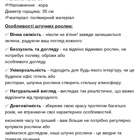
🌱Наповнення : кора
Діаметр горщика: 30 см
🌱матеріал: полімерний матеріал
Особливості штучних рослин:
✅
Вічна свіжість
- ніколи не в'яне! завжди залишається
зелена, радуючи ваш погляд кожного
✅
Беззусиль та догляду
- на відміно відживих рослин, не
потребує поливу, обрізки або
особливого догляду.
✅
Універсальність
- підходить для будь-якого інтер'єру, чи це
будинок офіс готель або
ресторан, шлучна рослина створить стильну атмосферу.
✅
Натуральний вигляд
- виглядає так реалістично, що важко
відрізнити від природного.
✅
Довговічність
- збереже свою красу протягом багатьох
років, не втрачаючи свої характерних особливостей.
економія часу та грошей - вам більше не потрібно регулярно
кулувати рослини або
займатися доглядом, наші штучні рослини - це вигдне та
тривале рішення.