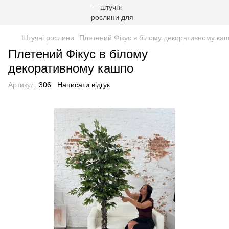
Штучні рослини
Плетений Фікус в білому декоративному ка
Плетений Фікус в білому
декоративному кашпо
Артикул:
306
Написати відгук