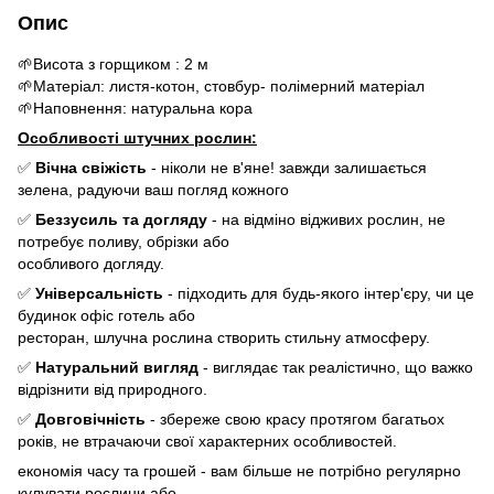
Опис
🌱Висота з горщиком : 2 м
🌱Матеріал: листя-котон, стовбур- полімерний матеріал
🌱Наповнення: натуральна кора
Особливості штучних рослин:
✅
Вічна свіжість
- ніколи не в'яне! завжди залишається
зелена, радуючи ваш погляд кожного
✅
Беззусиль та догляду
- на відміно відживих рослин, не
потребує поливу, обрізки або
особливого догляду.
✅
Універсальність
- підходить для будь-якого інтер'єру, чи це
будинок офіс готель або
ресторан, шлучна рослина створить стильну атмосферу.
✅
Натуральний вигляд
- виглядає так реалістично, що важко
відрізнити від природного.
✅
Довговічність
- збереже свою красу протягом багатьох
років, не втрачаючи свої характерних особливостей.
економія часу та грошей - вам більше не потрібно регулярно
кулувати рослини або