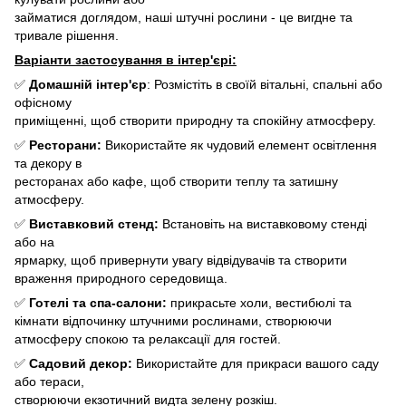
займатися доглядом, наші штучні рослини - це вигдне та
тривале рішення.
Варіанти застосування в інтер'єрі:
✅
Домашній інтер'єр
: Розмістіть в своїй вітальні, спальні або
офісному
приміщенні, щоб створити природну та спокійну атмосферу.
✅
Ресторани:
Використайте як чудовий елемент освітлення
та декору в
ресторанах або кафе, щоб створити теплу та затишну
атмосферу.
✅
Виставковий стенд:
Встановіть на виставковому стенді
або на
ярмарку, щоб привернути увагу відвідувачів та створити
враження природного середовища.
✅
Готелі та спа-салони:
прикрасьте холи, вестибюлі та
кімнати відпочинку штучними рослинами, створюючи
атмосферу спокою та релаксації для гостей.
✅
Садовий декор:
Використайте для прикраси вашого саду
або тераси,
створюючи екзотичний видта зелену розкіш.