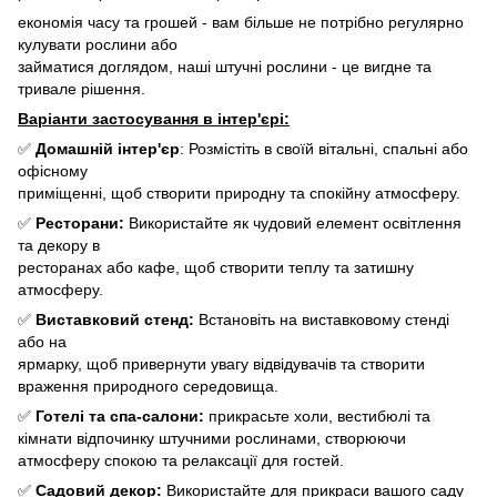
економія часу та грошей - вам більше не потрібно регулярно
кулувати рослини або
займатися доглядом, наші штучні рослини - це вигдне та
тривале рішення.
Варіанти застосування в інтер'єрі:
✅
Домашній інтер'єр
: Розмістіть в своїй вітальні, спальні або
офісному
приміщенні, щоб створити природну та спокійну атмосферу.
✅
Ресторани:
Використайте як чудовий елемент освітлення
та декору в
ресторанах або кафе, щоб створити теплу та затишну
атмосферу.
✅
Виставковий стенд:
Встановіть на виставковому стенді
або на
ярмарку, щоб привернути увагу відвідувачів та створити
враження природного середовища.
✅
Готелі та спа-салони:
прикрасьте холи, вестибюлі та
кімнати відпочинку штучними рослинами, створюючи
атмосферу спокою та релаксації для гостей.
✅
Садовий декор:
Використайте для прикраси вашого саду