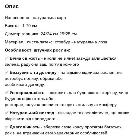
Опис
Наповнення : натуральна кора
Висота : 1.70 см
Діаметр горщика: 24*24 см 25*25 см
Матеріал : листя-латекс, стовбур - натуральна лоза
Особливості штучних рослин:
✅
Вічна свіжість
- ніколи не в'яне! завжди залишається
зелена, радуючи ваш погляд кожного
✅
Беззусиль та догляду
- на відміно відживих рослин, не
потребує поливу, обрізки або
особливого догляду.
✅
Універсальність
- підходить для будь-якого інтер'єру, чи це
будинок офіс готель або
ресторан, шлучна рослина створить стильну атмосферу.
✅
Натуральний вигляд
- виглядає так реалістично, що важко
відрізнити від природного.
✅
Довговічність
- збереже свою красу протягом багатьох
років, не втрачаючи свої характерних особливостей.