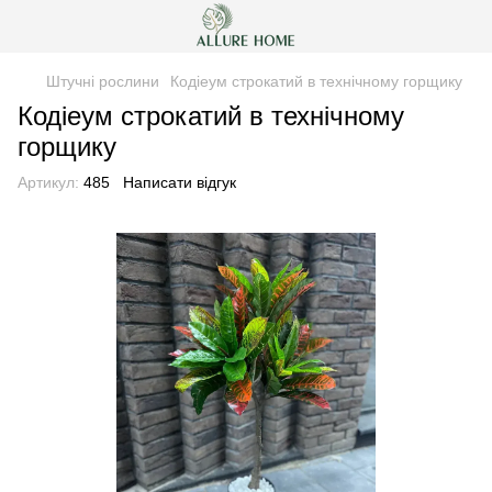
Штучні рослини
Кодіеум строкатий в технічному горщику
Кодіеум строкатий в технічному
горщику
Артикул:
485
Написати відгук