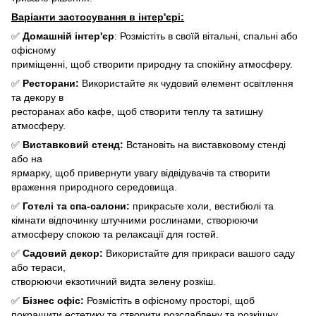
Варіанти застосування в інтер'єрі:
✅
Домашній інтер'єр
: Розмістіть в своїй вітальні, спальні або
офісному
приміщенні, щоб створити природну та спокійну атмосферу.
✅
Ресторани:
Використайте як чудовий елемент освітлення
та декору в
ресторанах або кафе, щоб створити теплу та затишну
атмосферу.
✅
Виставковий стенд:
Встановіть на виставковому стенді
або на
ярмарку, щоб привернути увагу відвідувачів та створити
враження природного середовища.
✅
Готелі та спа-салони:
прикрасьте холи, вестибюлі та
кімнати відпочинку штучними рослинами, створюючи
атмосферу спокою та релаксації для гостей.
✅
Садовий декор:
Використайте для прикраси вашого саду
або тераси,
створюючи екзотичний видта зелену розкіш.
✅
Бізнес офіс:
Розмістіть в офісному просторі, щоб
покращити естетику та створити розслаблену та розкішну