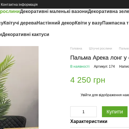
Контактна інформація
 рослини
Декоративні маленькі вазони
Декоративна зел
су
Квітучі дерева
Настінний декор
Квіти у вазу
Пампасна т
и
Декоративні кактуси
Головна
Штучні рослини
Пальма
Пальма Арека лонг у 
В наявності
Артикул: 174
Напис
4 250 грн
Увійти
для відображення нак
%
Купити
Характеристики