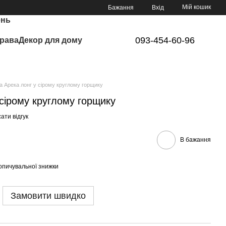
Мій кошик
Бажання
Вхід
ень
093-454-60-96
рава
Декор для дому
 Арека лонг у сірому круглому горщику
сірому круглому горщику
ати відгук
В бажання
опичувальної знижки
Замовити швидко