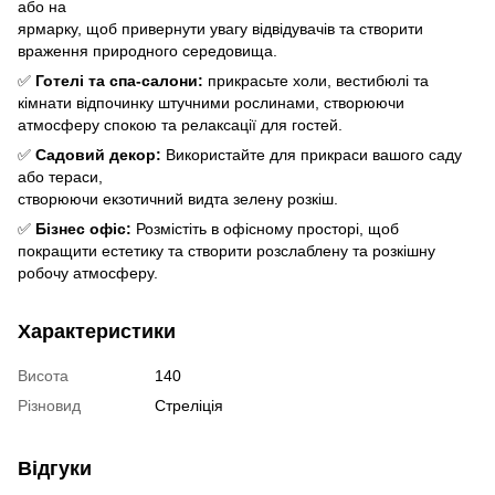
або на
ярмарку, щоб привернути увагу відвідувачів та створити
враження природного середовища.
✅
Готелі та спа-салони:
прикрасьте холи, вестибюлі та
кімнати відпочинку штучними рослинами, створюючи
атмосферу спокою та релаксації для гостей.
✅
Садовий декор:
Використайте для прикраси вашого саду
або тераси,
створюючи екзотичний видта зелену розкіш.
✅
Бізнес офіс:
Розмістіть в офісному просторі, щоб
покращити естетику та створити розслаблену та розкішну
робочу атмосферу.
Характеристики
Висота
140
Різновид
Стреліція
Відгуки