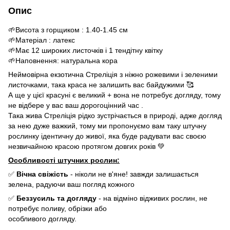
Опис
🌱Висота з горщиком : 1.40-1.45 см
🌱Матеріал : латекс
🌱Має 12 широких листочків і 1 тендітну квітку
🌱Наповнення: натуральна кора
Неймовірна екзотична Стреліція з ніжно рожевими і зеленими
листочками, така краса не залишить вас байдужими 🥰
А ще у цієї красуні є великий + вона не потребує догляду, тому
не відбере у вас ваш дорогоцінний час .
Така жива Стреліція рідко зустрічається в природі, адже догляд
за нею дуже важкий, тому ми пропонуємо вам таку штучну
рослинку ідентичну до живої, яка буде радувати вас своєю
незвичайною красою протягом довгих років 💚
Особливості штучних рослин:
✅
Вічна свіжість
- ніколи не в'яне! завжди залишається
зелена, радуючи ваш погляд кожного
✅
Беззусиль та догляду
- на відміно відживих рослин, не
потребує поливу, обрізки або
особливого догляду.