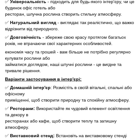
✅
Універсальність
- підходить для будь-якого інтер'єру, чи це
будинок офіс готель або
ресторан, шлучна рослина створить стильну атмосферу.
✅
Натуральний вигляд
- виглядає так реалістично, що важко
відрізнити від природного.
✅
Довговічність
- збереже свою красу протягом багатьох
років, не втрачаючи свої характерних особливостей.
економія часу та грошей - вам більше не потрібно регулярно
кулувати рослини або
займатися доглядом, наші штучні рослини - це вигдне та
тривале рішення.
Варіанти застосування в інтер'єрі:
✅
Домашній інтер'єр
: Розмістіть в своїй вітальні, спальні або
офісному
приміщенні, щоб створити природну та спокійну атмосферу.
✅
Ресторани:
Використайте як чудовий елемент освітлення
та декору в
ресторанах або кафе, щоб створити теплу та затишну
атмосферу.
✅
Виставковий стенд:
Встановіть на виставковому стенді