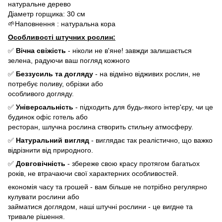
натуральне дерево
Діаметр горщика: 30 см
🌱Наповнення : натуральна кора
Особливості штучних рослин:
✅
Вічна свіжість
- ніколи не в'яне! завжди залишається
зелена, радуючи ваш погляд кожного
✅
Беззусиль та догляду
- на відміно відживих рослин, не
потребує поливу, обрізки або
особливого догляду.
✅
Універсальність
- підходить для будь-якого інтер'єру, чи це
будинок офіс готель або
ресторан, шлучна рослина створить стильну атмосферу.
✅
Натуральний вигляд
- виглядає так реалістично, що важко
відрізнити від природного.
✅
Довговічність
- збереже свою красу протягом багатьох
років, не втрачаючи свої характерних особливостей.
економія часу та грошей - вам більше не потрібно регулярно
кулувати рослини або
займатися доглядом, наші штучні рослини - це вигдне та
тривале рішення.