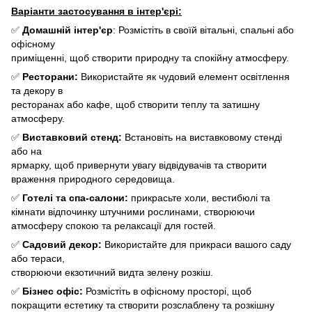
Варіанти застосування в інтер'єрі:
✅
Домашній інтер'єр
: Розмістіть в своїй вітальні, спальні або
офісному
приміщенні, щоб створити природну та спокійну атмосферу.
✅
Ресторани:
Використайте як чудовий елемент освітлення
та декору в
ресторанах або кафе, щоб створити теплу та затишну
атмосферу.
✅
Виставковий стенд:
Встановіть на виставковому стенді
або на
ярмарку, щоб привернути увагу відвідувачів та створити
враження природного середовища.
✅
Готелі та спа-салони:
прикрасьте холи, вестибюлі та
кімнати відпочинку штучними рослинами, створюючи
атмосферу спокою та релаксації для гостей.
✅
Садовий декор:
Використайте для прикраси вашого саду
або тераси,
створюючи екзотичний видта зелену розкіш.
✅
Бізнес офіс:
Розмістіть в офісному просторі, щоб
покращити естетику та створити розслаблену та розкішну