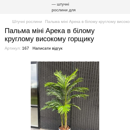
Штучні рослини
Пальма міні Арека в білому круглому висок
Пальма міні Арека в білому
круглому високому горщику
Артикул:
167
Написати відгук