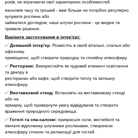
років, не втрачаючи свої характерних особливостей.
економія часу та грошей - вам більше не потрібно регулярно
кулувати рослини або
займатися доглядом, наші штучні рослини - це вигдне та
тривале рішення.
Варіанти застосування в інтер'єрі:
✅
Домашній інтер'єр
: Розмістіть в своїй вітальні, спальні або
офісному
приміщенні, щоб створити природну та спокійну атмосферу.
✅
Ресторани:
Використайте як чудовий елемент освітлення
та декору в
ресторанах або кафе, щоб створити теплу та затишну
атмосферу.
✅
Виставковий стенд:
Встановіть на виставковому стенді
або на
ярмарку, щоб привернути увагу відвідувачів та створити
враження природного середовища.
✅
Готелі та спа-салони:
прикрасьте холи, вестибюлі та
кімнати відпочинку штучними рослинами, створюючи
атмосферу спокою та релаксації для гостей.