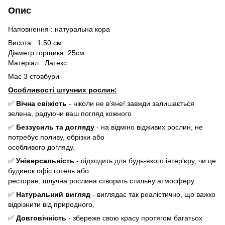
Опис
Наповнення : натуральна кора
Висота : 1.50 см
Діаметр горщика: 25см
Матеріал : Латекс
Maє 3 стовбури
Особливості штучних рослин:
✅
Вічна свіжість
- ніколи не в'яне! завжди залишається
зелена, радуючи ваш погляд кожного
✅
Беззусиль та догляду
- на відміно відживих рослин, не
потребує поливу, обрізки або
особливого догляду.
✅
Універсальність
- підходить для будь-якого інтер'єру, чи це
будинок офіс готель або
ресторан, шлучна рослина створить стильну атмосферу.
✅
Натуральний вигляд
- виглядає так реалістично, що важко
відрізнити від природного.
✅
Довговічність
- збереже свою красу протягом багатьох