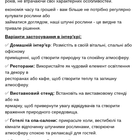
років, не втрачаючи свої характерних особливостей.
економія часу та грошей - вам більше не потрібно регулярно
кулувати рослини або
займатися доглядом, наші штучні рослини - це вигдне та
тривале рішення.
Варіанти застосування в інтер'єрі:
✅
Домашній інтер'єр
: Розмістіть в своїй вітальні, спальні або
офісному
приміщенні, щоб створити природну та спокійну атмосферу.
✅
Ресторани:
Використайте як чудовий елемент освітлення
та декору в
ресторанах або кафе, щоб створити теплу та затишну
атмосферу.
✅
Виставковий стенд:
Встановіть на виставковому стенді
або на
ярмарку, щоб привернути увагу відвідувачів та створити
враження природного середовища.
✅
Готелі та спа-салони:
прикрасьте холи, вестибюлі та
кімнати відпочинку штучними рослинами, створюючи
атмосферу спокою та релаксації для гостей.