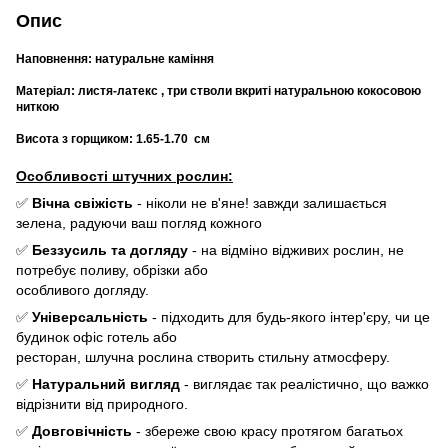
Опис
Наповнення: натуральне каміння
Матеріал: листя-латекс , три стволи вкриті натуральною кокосовою
ниткою
Висота з горщиком: 1.65-1.70 см
Особливості штучних рослин:
✅
Вічна свіжість
- ніколи не в'яне! завжди залишається
зелена, радуючи ваш погляд кожного
✅
Беззусиль та догляду
- на відміно відживих рослин, не
потребує поливу, обрізки або
особливого догляду.
✅
Універсальність
- підходить для будь-якого інтер'єру, чи це
будинок офіс готель або
ресторан, шлучна рослина створить стильну атмосферу.
✅
Натуральний вигляд
- виглядає так реалістично, що важко
відрізнити від природного.
✅
Довговічність
- збереже свою красу протягом багатьох