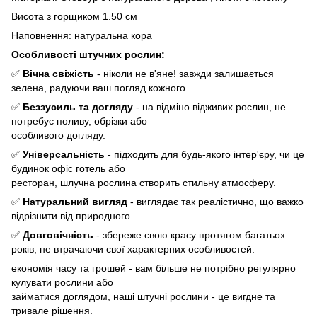
Висота з горщиком 1.50 см
Наповнення: натуральна кора
Особливості штучних рослин:
✅
Вічна свіжість
- ніколи не в'яне! завжди залишається
зелена, радуючи ваш погляд кожного
✅
Беззусиль та догляду
- на відміно відживих рослин, не
потребує поливу, обрізки або
особливого догляду.
✅
Універсальність
- підходить для будь-якого інтер'єру, чи це
будинок офіс готель або
ресторан, шлучна рослина створить стильну атмосферу.
✅
Натуральний вигляд
- виглядає так реалістично, що важко
відрізнити від природного.
✅
Довговічність
- збереже свою красу протягом багатьох
років, не втрачаючи свої характерних особливостей.
економія часу та грошей - вам більше не потрібно регулярно
кулувати рослини або
займатися доглядом, наші штучні рослини - це вигдне та
тривале рішення.