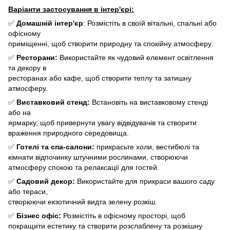
Варіанти застосування в інтер'єрі:
✅
Домашній інтер'єр
: Розмістіть в своїй вітальні, спальні або
офісному
приміщенні, щоб створити природну та спокійну атмосферу.
✅
Ресторани:
Використайте як чудовий елемент освітлення
та декору в
ресторанах або кафе, щоб створити теплу та затишну
атмосферу.
✅
Виставковий стенд:
Встановіть на виставковому стенді
або на
ярмарку, щоб привернути увагу відвідувачів та створити
враження природного середовища.
✅
Готелі та спа-салони:
прикрасьте холи, вестибюлі та
кімнати відпочинку штучними рослинами, створюючи
атмосферу спокою та релаксації для гостей.
✅
Садовий декор:
Використайте для прикраси вашого саду
або тераси,
створюючи екзотичний видта зелену розкіш.
✅
Бізнес офіс:
Розмістіть в офісному просторі, щоб
покращити естетику та створити розслаблену та розкішну