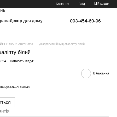
Мій кошик
Бажання
Вхід
ень
093-454-60-96
рава
Декор для дому
ЙНІ ТОВАРИ AllureHome
Декоративний кущ евкаліпту білий
аліпту білий
 854
Написати відгук
В бажання
опичувальної знижки
иться
антія