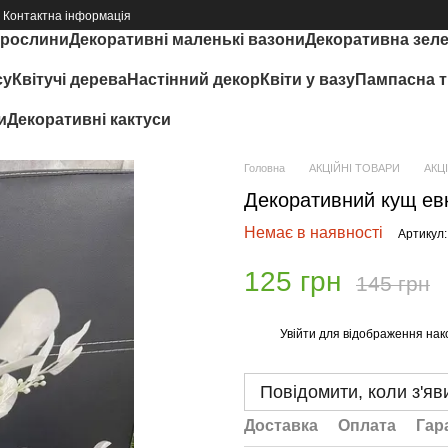
Контактна інформація
 рослини
Декоративні маленькі вазони
Декоративна зел
су
Квітучі дерева
Настінний декор
Квіти у вазу
Пампасна т
и
Декоративні кактуси
Головна
АКЦІЙНІ ТОВАРИ
АКЦІ
Декоративний кущ евк
Немає в наявності
Артикул:
125 грн
145 грн
Увійти
для відображення нак
%
Повідомити, коли з'яв
Доставка
Оплата
Гар