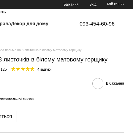
Мій кошик
Бажання
Вхід
ень
093-454-60-96
рава
Декор для дому
ва пальма на 8 листочків в білому матовому горщику
 листочків в білому матовому горщику
 125
4 відгуки
В бажання
опичувальної знижки
иться