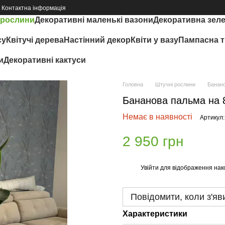
Контактна інформація
 рослини
Декоративні маленькі вазони
Декоративна зел
су
Квітучі дерева
Настінний декор
Квіти у вазу
Пампасна т
и
Декоративні кактуси
Головна
Штучні рослини
Банано
Бананова пальма на 8
Немає в наявності
Артикул:
2 950 грн
Увійти
для відображення нак
%
Повідомити, коли з'яв
Характеристики