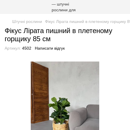
Штучні рослини
Фікус Лірата пишний в плетеному горщику 8
Фікус Лірата пишний в плетеному
горщику 85 см
Артикул:
4502
Написати відгук