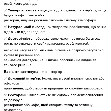
особливого догляду.
✅
Універсальність
- підходить для будь-якого інтер'єру, чи це
будинок офіс готель або
ресторан, шлучна рослина створить стильну атмосферу.
✅
Натуральний вигляд
- виглядає так реалістично, що важко
відрізнити від природного.
✅
Довговічність
- збереже свою красу протягом багатьох
років, не втрачаючи свої характерних особливостей.
економія часу та грошей - вам більше не потрібно регулярно
кулувати рослини або
займатися доглядом, наші штучні рослини - це вигдне та
тривале рішення.
Варіанти застосування в інтер'єрі:
✅
Домашній інтер'єр
: Розмістіть в своїй вітальні, спальні або
офісному
приміщенні, щоб створити природну та спокійну атмосферу.
✅
Ресторани:
Використайте як чудовий елемент освітлення
та декору в
ресторанах або кафе, щоб створити теплу та затишну
атмосферу.