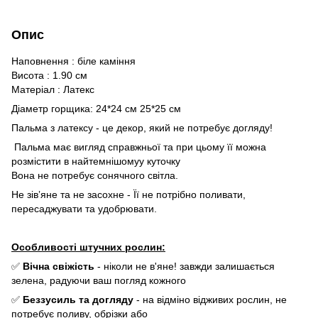
Опис
Наповнення : біле каміння
Висота : 1.90 см
Матеріал : Латекс
Діаметр горщика: 24*24 см 25*25 см
Пальма з латексу - це декор, який не потребує догляду!
Пальма має вигляд справжньої та при цьому її можна
розмістити в найтемнішомуу куточку
Вона не потребує сонячного світла.
Не зівʼяне та не засохне - Її не потрібно поливати,
пересаджувати та удобрювати.
Особливості штучних рослин:
✅
Вічна свіжість
- ніколи не в'яне! завжди залишається
зелена, радуючи ваш погляд кожного
✅
Беззусиль та догляду
- на відміно відживих рослин, не
потребує поливу, обрізки або