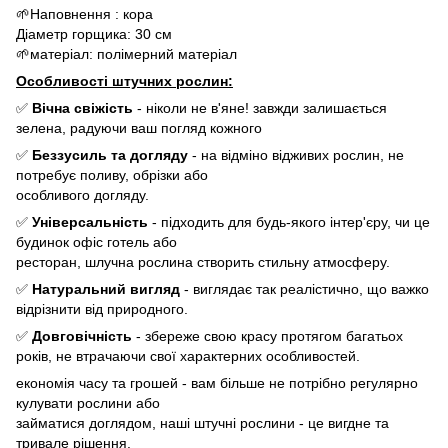
🌱Наповнення : кора
Діаметр горщика: 30 см
🌱матеріал: полімерний матеріал
Особливості штучних рослин:
✅
Вічна свіжість
- ніколи не в'яне! завжди залишається
зелена, радуючи ваш погляд кожного
✅
Беззусиль та догляду
- на відміно відживих рослин, не
потребує поливу, обрізки або
особливого догляду.
✅
Універсальність
- підходить для будь-якого інтер'єру, чи це
будинок офіс готель або
ресторан, шлучна рослина створить стильну атмосферу.
✅
Натуральний вигляд
- виглядає так реалістично, що важко
відрізнити від природного.
✅
Довговічність
- збереже свою красу протягом багатьох
років, не втрачаючи свої характерних особливостей.
економія часу та грошей - вам більше не потрібно регулярно
кулувати рослини або
займатися доглядом, наші штучні рослини - це вигдне та
тривале рішення.