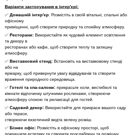
Варіанти застосування в інтер'єрі:
✅
Домашній інтер'єр
: Розмістіть в своїй вітальні, спальні або
офісному
приміщенні, щоб створити природну та спокійну атмосферу.
✅
Ресторани:
Використайте як чудовий елемент освітлення
та декору в
ресторанах або кафе, щоб створити теплу та затишну
атмосферу.
✅
Виставковий стенд:
Встановіть на виставковому стенді
або на
ярмарку, щоб привернути увагу відвідувачів та створити
враження природного середовища.
✅
Готелі та спа-салони:
прикрасьте холи, вестибюлі та
кімнати відпочинку штучними рослинами, створюючи
атмосферу спокою та релаксації для гостей.
✅
Садовий декор:
Використайте для прикраси вашого саду
або тераси,
створюючи екзотичний видта зелену розкіш.
✅
Бізнес офіс:
Розмістіть в офісному просторі, щоб
покращити естетику та створити розслаблену та розкішну